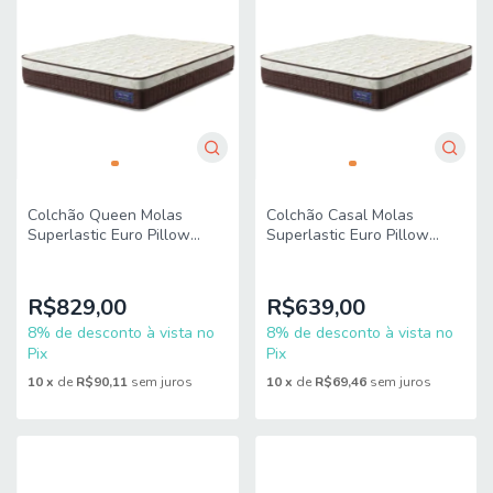
Colchão Queen Molas
Colchão Casal Molas
Superlastic Euro Pillow
Superlastic Euro Pillow
Sleep Start 158x198x24cm
Start 138x188x24cm Apolo
Apolo
R$829,00
R$639,00
8% de desconto à vista no
8% de desconto à vista no
Pix
Pix
10
x
de
R$90,11
sem juros
10
x
de
R$69,46
sem juros