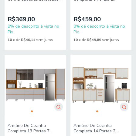
Linho Milano Viero
Gavetas 1,20m Star Zanzini
R$369,00
R$459,00
8% de desconto à vista no
8% de desconto à vista no
Pix
Pix
10
x
de
R$40,11
sem juros
10
x
de
R$49,89
sem juros
Armário De Cozinha
Armário De Cozinha
Completa 13 Portas 7
Completa 14 Portas 2