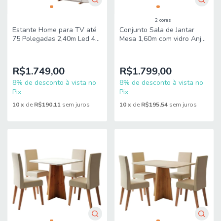
2 cores
Estante Home para TV até
Conjunto Sala de Jantar
75 Polegadas 2,40m Led 4
Mesa 1,60m com vidro Anjos
Portas Londres Dj Móveis
6 Cadeiras Linho Milano
Viero
R$1.749,00
R$1.799,00
8% de desconto à vista no
8% de desconto à vista no
Pix
Pix
10
x
de
R$190,11
sem juros
10
x
de
R$195,54
sem juros