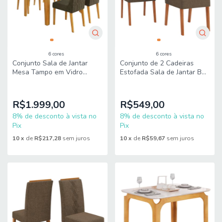
6 cores
6 cores
Conjunto Sala de Jantar
Conjunto de 2 Cadeiras
Mesa Tampo em Vidro
Estofada Sala de Jantar Bel
1,20m Mel 4 Cadeiras Bel Dj
Dj Móveis
Móveis
R$1.999,00
R$549,00
8% de desconto à vista no
8% de desconto à vista no
Pix
Pix
10
x
de
R$217,28
sem juros
10
x
de
R$59,67
sem juros