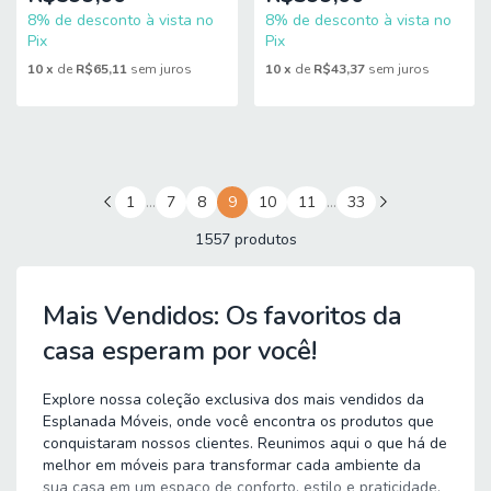
8% de desconto à vista no
8% de desconto à vista no
Pix
Pix
10
x
de
R$65,11
sem juros
10
x
de
R$43,37
sem juros
1
…
7
8
9
10
11
…
33
1557 produtos
Mais Vendidos: Os favoritos da
casa esperam por você!
Explore nossa coleção exclusiva dos mais vendidos da
Esplanada Móveis, onde você encontra os produtos que
conquistaram nossos clientes. Reunimos aqui o que há de
melhor em móveis para transformar cada ambiente da
sua casa em um espaço de conforto, estilo e praticidade,