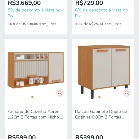
R$3.669,00
R$729,00
8% de desconto à vista no
8% de desconto à vista no
Pix
Pix
10
x
de
R$398,80
sem juros
10
x
de
R$79,24
sem juros
Armário de Cozinha Aéreo
Balcão Gabinete Duplo de
1,20m 2 Portas com Nicho e
Cozinha 0,80m 2 Portas
Garrafeiro Núbia Itatiaia
Núbia Itatiaia
R$599,00
R$399,00