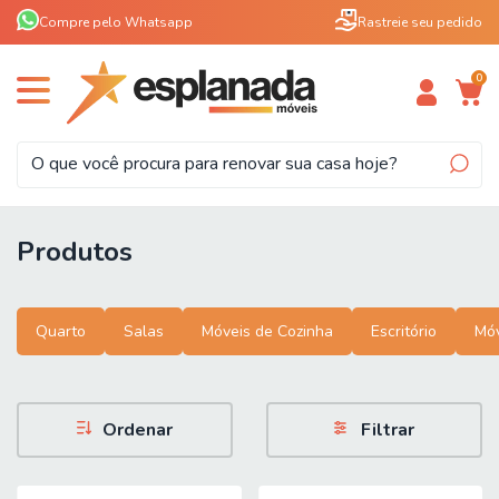
Compre pelo Whatsapp
Rastreie seu pedido
0
Produtos
Quarto
Salas
Móveis de Cozinha
Escritório
Móv
Ordenar
Filtrar