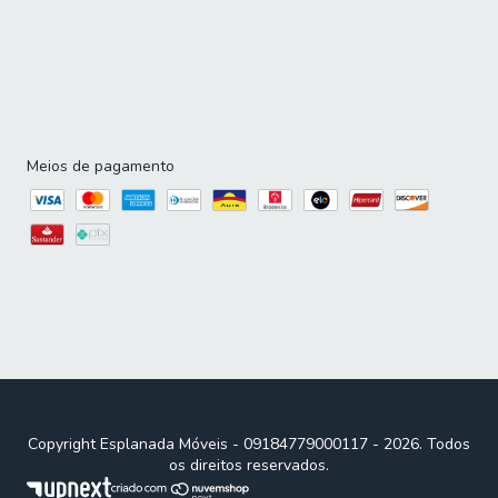
Sabemos que cada casa é única. Por isso, muitos dos
nossos produtos, como guarda-roupas modulados e
armários de cozinha modulado, oferecem opções de
personalização. Encontre o tamanho, a cor e a
configuração ideais para o seu espaço, combinando
perfeitamente com sua decoração e suas necessidades
específicas.
Meios de pagamento
Condições Imperdíveis para
Renovar sua Casa
Não perca a chance de garantir os produtos mais amados
pelos nossos clientes com condições especiais. Confira
nossa seleção dos mais vendidos e aproveite ofertas
exclusivas na seção Ofertas ou Outlet. Compre agora
com frete especial para sua região e parcelamento
facilitado. Renove sua casa com qualidade e economia na
Esplanada Móveis!
Copyright Esplanada Móveis - 09184779000117 - 2026. Todos
os direitos reservados.