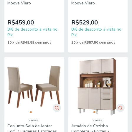
Moove Viero
Moove Viero
R$459,00
R$529,00
8% de desconto à vista no
8% de desconto à vista no
Pix
Pix
10
x
de
R$49,89
sem juros
10
x
de
R$57,50
sem juros
2 cores
2 cores
Conjunto Sala de Jantar
Armário de Cozinha
Com 2 Cadeiras Estofadas
Completa 6 Portas 2