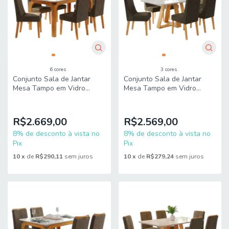
6 cores
3 cores
Conjunto Sala de Jantar
Conjunto Sala de Jantar
Mesa Tampo em Vidro
Mesa Tampo em Vidro
1,60m Mel 6 Cadeiras Bel Dj
1,60m Maria 6 Cadeiras Bel
Móveis
Dj Móveis
R$2.669,00
R$2.569,00
8% de desconto à vista no
8% de desconto à vista no
Pix
Pix
10
x
de
R$290,11
sem juros
10
x
de
R$279,24
sem juros