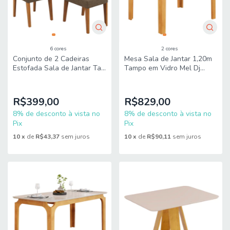
6 cores
2 cores
Conjunto de 2 Cadeiras
Mesa Sala de Jantar 1,20m
Estofada Sala de Jantar Tati
Tampo em Vidro Mel Dj
Dj Móveis
Móveis
R$399,00
R$829,00
8% de desconto à vista no
8% de desconto à vista no
Pix
Pix
10
x
de
R$43,37
sem juros
10
x
de
R$90,11
sem juros