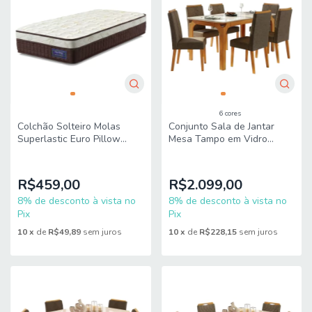
6 cores
Colchão Solteiro Molas
Conjunto Sala de Jantar
Superlastic Euro Pillow
Mesa Tampo em Vidro
Start 88x188x24cm Apolo
1,60m Mel 6 Cadeiras Tati
Dj Móveis
R$459,00
R$2.099,00
8% de desconto à vista no
8% de desconto à vista no
Pix
Pix
10
x
de
R$49,89
sem juros
10
x
de
R$228,15
sem juros