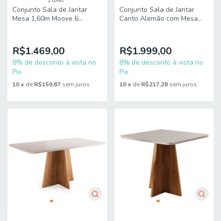
2 cores
Conjunto Sala de Jantar
Conjunto Sala de Jantar
Mesa 1,60m Moove 6
Canto Alemão com Mesa
Cadeiras Linho Milano Viero
Moove e 2 Cadeiras Linho
Creme Viero
R$1.469,00
R$1.999,00
8% de desconto à vista no
8% de desconto à vista no
Pix
Pix
10
x
de
R$159,67
sem juros
10
x
de
R$217,28
sem juros