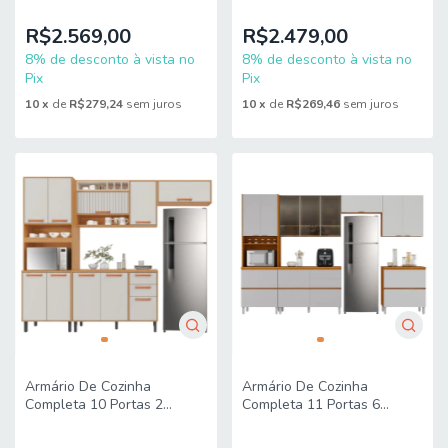
Madeirado/Off White
Madeirado/Off White
Itatiaia
Itatiaia
R$2.569,00
R$2.479,00
8% de desconto à vista no
8% de desconto à vista no
Pix
Pix
10
x
de
R$279,24
sem juros
10
x
de
R$269,46
sem juros
Armário De Cozinha
Armário De Cozinha
Completa 10 Portas 2
Completa 11 Portas 6
Gavetas Núbia
Gavetas Lais
Madeirado/Off White
Madeirado/Fendi Itatiaia