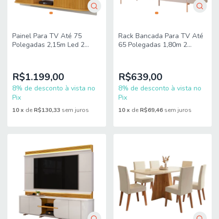
Painel Para TV Até 75
Rack Bancada Para TV Até
Polegadas 2,15m Led 2
65 Polegadas 1,80m 2
Portas Kai Dj Móveis
Portas Adem Dj Móveis
R$1.199,00
R$639,00
8% de desconto à vista no
8% de desconto à vista no
Pix
Pix
10
x
de
R$130,33
sem juros
10
x
de
R$69,46
sem juros