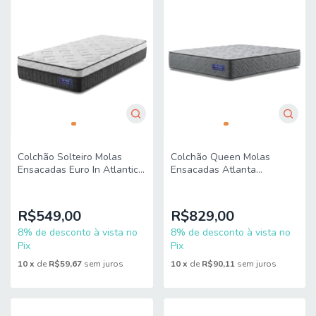
Colchão Solteiro Molas
Colchão Queen Molas
Ensacadas Euro In Atlantic
Ensacadas Atlanta
88x188x28cm Apolo
158x198x22cm Apolo
R$549,00
R$829,00
8% de desconto à vista no
8% de desconto à vista no
Pix
Pix
10
x
de
R$59,67
sem juros
10
x
de
R$90,11
sem juros