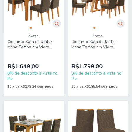
6 cores
3 cores
Conjunto Sala de Jantar
Conjunto Sala de Jantar
Mesa Tampo em Vidro
Mesa Tampo em Vidro
1,20m Mel 4 Cadeiras Tati
1,60m Maria 6 Cadeiras Tati
Dj Móveis
Dj Móveis
R$1.649,00
R$1.799,00
8% de desconto à vista no
8% de desconto à vista no
Pix
Pix
10
x
de
R$179,24
sem juros
10
x
de
R$195,54
sem juros