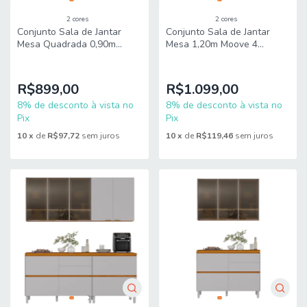
2 cores
2 cores
Conjunto Sala de Jantar
Conjunto Sala de Jantar
Mesa Quadrada 0,90m
Mesa 1,20m Moove 4
Moove 4 Cadeiras Linho
Cadeiras Linho Milano Viero
Milano Viero
R$899,00
R$1.099,00
8% de desconto à vista no
8% de desconto à vista no
Pix
Pix
10
x
de
R$97,72
sem juros
10
x
de
R$119,46
sem juros