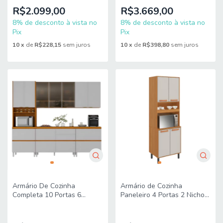
Itatiaia
R$2.099,00
R$3.669,00
8% de desconto à vista no
8% de desconto à vista no
Pix
Pix
10
x
de
R$228,15
sem juros
10
x
de
R$398,80
sem juros
Armário De Cozinha
Armário de Cozinha
Completa 10 Portas 6
Paneleiro 4 Portas 2 Nichos
Gavetas Lais
Núbia Itatiaia
Madeirado/Fendi Itatiaia