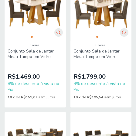
6 cores
6 cores
Conjunto Sala de Jantar
Conjunto Sala de Jantar
Mesa Tampo em Vidro
Mesa Tampo em Vidro
1,20m Maria 4 Cadeiras Tati
1,20m Maria 4 Cadeiras Bel
Dj Móveis
Dj Móveis
R$1.469,00
R$1.799,00
8% de desconto à vista no
8% de desconto à vista no
Pix
Pix
10
x
de
R$159,67
sem juros
10
x
de
R$195,54
sem juros