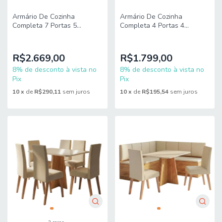
Armário De Cozinha
Armário De Cozinha
Completa 7 Portas 5
Completa 4 Portas 4
Gavetas Lais
Gavetas Lais
Madeirado/Fendi Itatiaia
Madeirado/Fendi Itatiaia
R$2.669,00
R$1.799,00
8% de desconto à vista no
8% de desconto à vista no
Pix
Pix
10
x
de
R$290,11
sem juros
10
x
de
R$195,54
sem juros