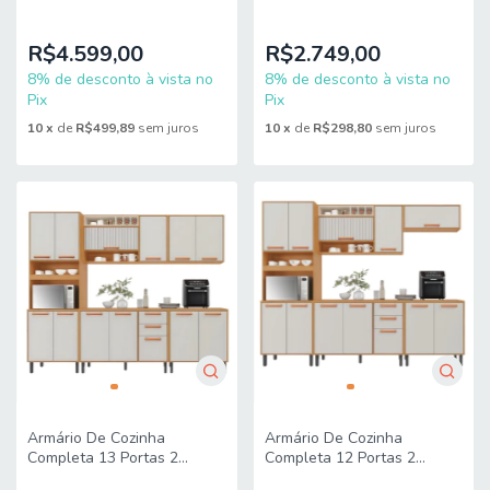
Gavetas Lais
Gavetas Núbia
Madeirado/Fendi Itatiaia
Madeirado/Off White
Itatiaia
R$4.599,00
R$2.749,00
8% de desconto à vista no
8% de desconto à vista no
Pix
Pix
10
x
de
R$499,89
sem juros
10
x
de
R$298,80
sem juros
Armário De Cozinha
Armário De Cozinha
Completa 13 Portas 2
Completa 12 Portas 2
Gavetas Núbia
Gavetas Núbia