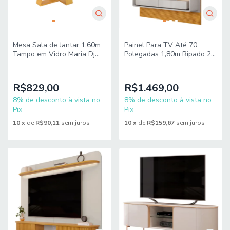
Mesa Sala de Jantar 1,60m
Painel Para TV Até 70
Tampo em Vidro Maria Dj
Polegadas 1,80m Ripado 2
Móveis
Gavetas e Led James Dj
Móveis
R$829,00
R$1.469,00
8% de desconto à vista no
8% de desconto à vista no
Pix
Pix
10
x
de
R$90,11
sem juros
10
x
de
R$159,67
sem juros