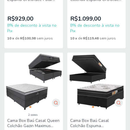
138x188x63cm Marrom -
Polar 88x188x66cm Marrom
Suporta Até 120kg Por
- Suporta Até 120kg
Pessoa
R$929,00
R$1.099,00
8% de desconto à vista no
8% de desconto à vista no
Pix
Pix
10
x
de
R$100,98
sem juros
10
x
de
R$119,46
sem juros
2 cores
Cama Box Baú Casal Queen
Cama Box Baú Casal
Colchão Gazin Maximus
Colchão Espuma