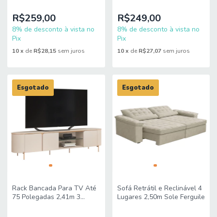
R$259,00
R$249,00
8% de desconto à vista no
8% de desconto à vista no
Pix
Pix
10
x
de
R$28,15
sem juros
10
x
de
R$27,07
sem juros
Esgotado
Esgotado
Rack Bancada Para TV Até
Sofá Retrátil e Reclinável 4
75 Polegadas 2,41m 3
Lugares 2,50m Sole Ferguile
Portas Lívia Off White