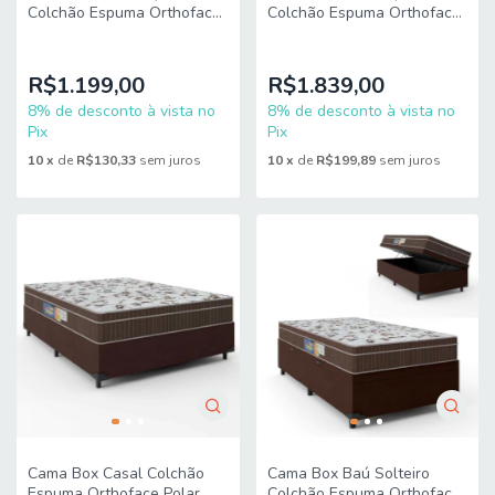
Colchão Espuma Orthoface
Colchão Espuma Orthoface
Polar 158x198x63cm
Polar 158x198x66cm
Marrom - Suporta Até
Marrom - Suporta Até
120kg Por Pess
120kg Por
R$1.199,00
R$1.839,00
8% de desconto à vista no
8% de desconto à vista no
Pix
Pix
10
x
de
R$130,33
sem juros
10
x
de
R$199,89
sem juros
Cama Box Casal Colchão
Cama Box Baú Solteiro
Espuma Orthoface Polar
Colchão Espuma Orthoface