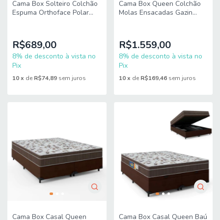
Cama Box Solteiro Colchão
Cama Box Queen Colchão
Espuma Orthoface Polar
Molas Ensacadas Gazin
88x188x63cm Marrom -
Maximus 158x198x62cm
Suporta Até 120kg
R$689,00
R$1.559,00
8% de desconto à vista no
8% de desconto à vista no
Pix
Pix
10
x
de
R$74,89
sem juros
10
x
de
R$169,46
sem juros
Cama Box Casal Queen
Cama Box Casal Queen Baú