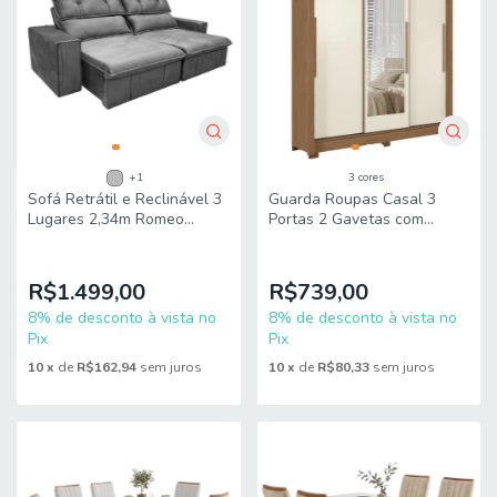
+1
3 cores
Sofá Retrátil e Reclinável 3
Guarda Roupas Casal 3
Lugares 2,34m Romeo
Portas 2 Gavetas com
Gralha
Espelho Thor Andirá
R$1.499,00
R$739,00
8% de desconto à vista no
8% de desconto à vista no
Pix
Pix
10
x
de
R$162,94
sem juros
10
x
de
R$80,33
sem juros