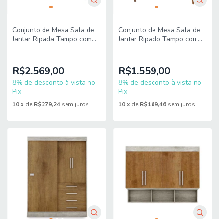
Conjunto de Mesa Sala de
Conjunto de Mesa Sala de
Jantar Ripada Tampo com
Jantar Ripado Tampo com
Vidro Mond 2m 8 Cadeiras
Vidro Mond 1,20m 4
Sofia Madeirado Veludo
Cadeiras Sofia Madeirado
Veludo
R$2.569,00
R$1.559,00
8% de desconto à vista no
8% de desconto à vista no
Pix
Pix
10
x
de
R$279,24
sem juros
10
x
de
R$169,46
sem juros