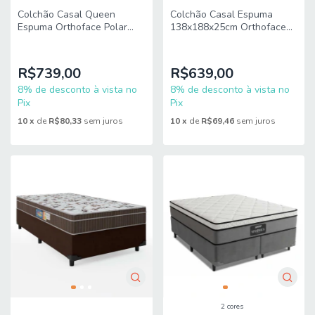
Colchão Casal Queen
Colchão Casal Espuma
Espuma Orthoface Polar
138x188x25cm Orthoface
158x198x25cm Marrom -
Polar
Suporta Até 120kg Por
Pessoa
R$739,00
R$639,00
8% de desconto à vista no
8% de desconto à vista no
Pix
Pix
10
x
de
R$80,33
sem juros
10
x
de
R$69,46
sem juros
2 cores