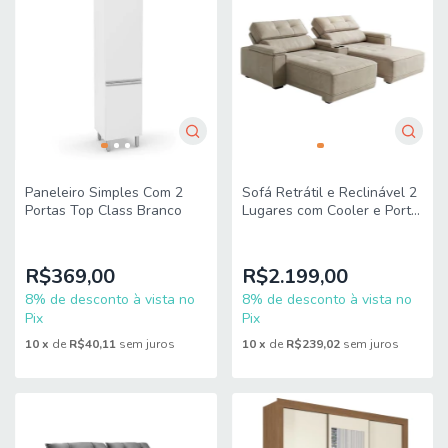
Paneleiro Simples Com 2
Sofá Retrátil e Reclinável 2
Portas Top Class Branco
Lugares com Cooler e Porta
Copos 2,40m Beatrice
Gralha
R$369,00
R$2.199,00
8% de desconto à vista no
8% de desconto à vista no
Pix
Pix
10
x
de
R$40,11
sem juros
10
x
de
R$239,02
sem juros