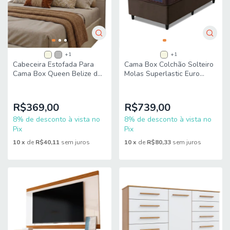
+1
+1
Cabeceira Estofada Para
Cama Box Colchão Solteiro
Cama Box Queen Belize de
Molas Superlastic Euro
1,60m Dobuê
Pillow Start 88x188x62cm
Apolo
R$369,00
R$739,00
8% de desconto à vista no
8% de desconto à vista no
Pix
Pix
10
x
de
R$40,11
sem juros
10
x
de
R$80,33
sem juros