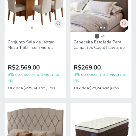
+2
Conjunto Sala de Jantar
Cabeceira Estofada Para
Mesa 1,60m com vidro
Cama Box Casal Hawai de
Montreal 6 Cadeiras Sofia
1,40m Dobuê
Viero
R$2.569,00
R$269,00
8% de desconto à vista no
8% de desconto à vista no
Pix
Pix
10
x
de
R$279,24
sem juros
10
x
de
R$29,24
sem juros