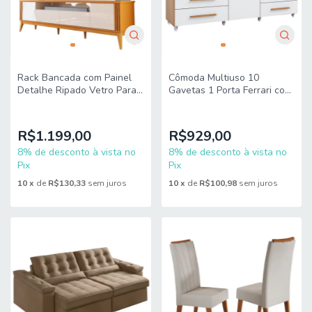
Rack Bancada com Painel
Cômoda Multiuso 10
Detalhe Ripado Vetro Para
Gavetas 1 Porta Ferrari com
TV Até 75 Polegadas 2,18m
Rodízios
Madeirado/Off White
R$1.199,00
R$929,00
8% de desconto à vista no
8% de desconto à vista no
Pix
Pix
10
x
de
R$130,33
sem juros
10
x
de
R$100,98
sem juros