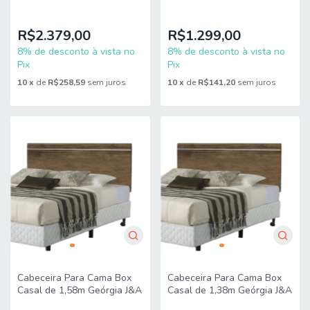
Molas Ensacadas
138x188x66m Orthoface
158x198x65cm
Polar
R$2.379,00
R$1.299,00
8% de desconto à vista no
8% de desconto à vista no
Pix
Pix
10
x
de
R$258,59
sem juros
10
x
de
R$141,20
sem juros
Cabeceira Para Cama Box
Cabeceira Para Cama Box
Casal de 1,58m Geórgia J&A
Casal de 1,38m Geórgia J&A