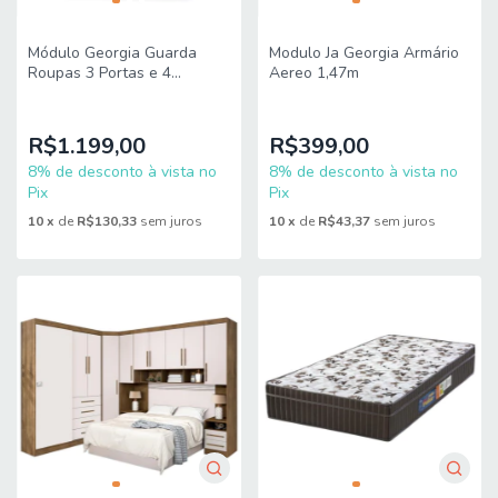
Módulo Georgia Guarda
Modulo Ja Georgia Armário
Roupas 3 Portas e 4
Aereo 1,47m
Gavetas J&A
R$1.199,00
R$399,00
8% de desconto à vista no
8% de desconto à vista no
Pix
Pix
10
x
de
R$130,33
sem juros
10
x
de
R$43,37
sem juros