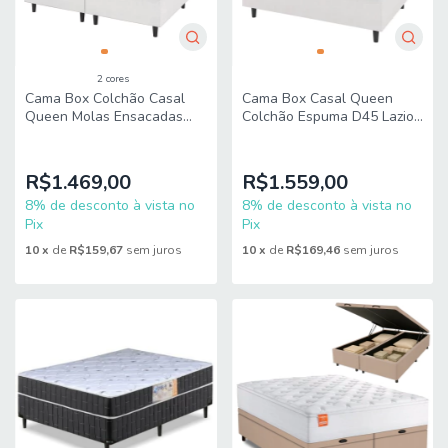
2 cores
Cama Box Colchão Casal
Cama Box Casal Queen
Queen Molas Ensacadas
Colchão Espuma D45 Lazio
City Pillow Top
Pillow Top 158x198x62cm
158x198x61cm Hellen
Branco Hellen
R$1.469,00
R$1.559,00
8% de desconto à vista no
8% de desconto à vista no
Pix
Pix
10
x
de
R$159,67
sem juros
10
x
de
R$169,46
sem juros