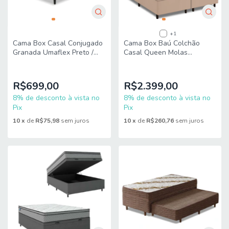
+1
Cama Box Casal Conjugado
Cama Box Baú Colchão
Granada Umaflex Preto /
Casal Queen Molas
Branco Flor
Ensacadas Real
158x198x68cm Inducol
R$699,00
R$2.399,00
8% de desconto à vista no
8% de desconto à vista no
Pix
Pix
10
x
de
R$75,98
sem juros
10
x
de
R$260,76
sem juros