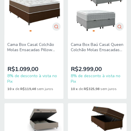
Cama Box Casal Colchão
Cama Box Baú Casal Queen
Molas Ensacadas Pillow
Colchão Molas Ensacadas
Top Martino 138x188x63cm
Pillow Top Perfect
Marrom/Branco Umaflex -
158x198x74cm
Supor
Cinza/Branco Umaflex
R$1.099,00
R$2.999,00
8% de desconto à vista no
8% de desconto à vista no
Pix
Pix
10
x
de
R$119,46
sem juros
10
x
de
R$325,98
sem juros