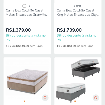
+1
2 cores
Cama Box Colchão Casal
Cama Box Colchão Casal
Molas Ensacadas Granville
King Molas Ensacadas City
Pillow Top 138x188x66cm
Pillow Top 193x203x61cm
Probel
Hellen
R$1.379,00
R$1.739,00
8% de desconto à vista no
8% de desconto à vista no
Pix
Pix
10
x
de
R$149,89
sem juros
10
x
de
R$189,02
sem juros