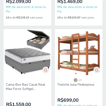
R$2.099,00
R$1.469,00
8% de desconto à vista no
8% de desconto à vista no
Pix
Pix
10
x
de
R$228,15
sem juros
10
x
de
R$159,67
sem juros
+1
Cama Box Baú Casal Real
Treliche Julia Pederpinus
Max Force Softgel
138x188x68cm
R$699,00
R$1.559,00
8% de desconto à vista no