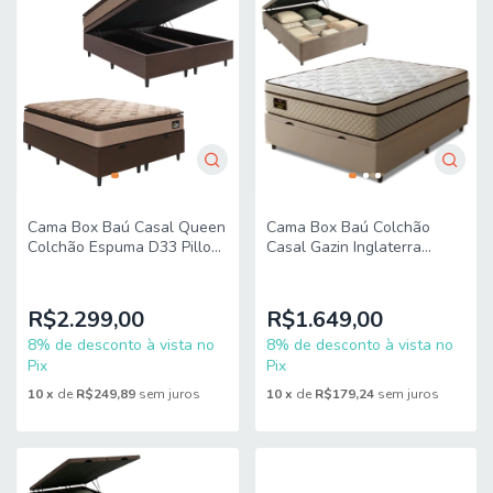
Cama Box Baú Casal Queen
Cama Box Baú Colchão
Colchão Espuma D33 Pillow
Casal Gazin Inglaterra
Top Van Gogh
Premium Molas Ensacadas e
158x198x70cm Suede
Euro Pillow 138x188x73cm
Marrom Hellen
R$2.299,00
R$1.649,00
8% de desconto à vista no
8% de desconto à vista no
Pix
Pix
10
x
de
R$249,89
sem juros
10
x
de
R$179,24
sem juros