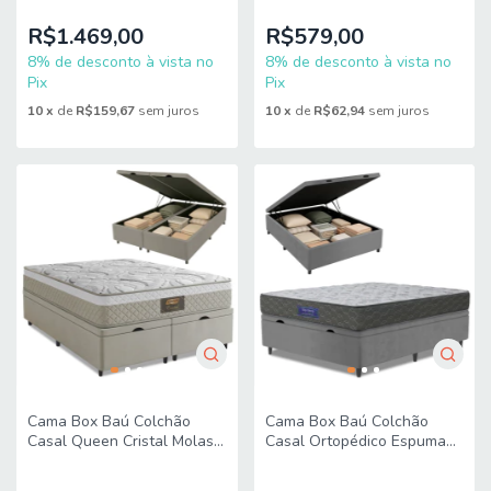
Orthotec Marrom
138x188x71cm
R$1.469,00
R$579,00
8% de desconto à vista no
8% de desconto à vista no
Pix
Pix
10
x
de
R$159,67
sem juros
10
x
de
R$62,94
sem juros
Cama Box Baú Colchão
Cama Box Baú Colchão
Casal Queen Cristal Molas
Casal Ortopédico Espuma
Ensacadas 158x198x64cm
D33 Hiper 138x188x60cm
Gazin
Apolo