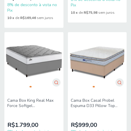
8% de desconto à vista no
Pix
Pix
10
x
de
R$75,98
sem juros
10
x
de
R$169,46
sem juros
Cama Box King Real Max
Cama Box Casal Probel
Force Softgel
Espuma D33 Pillow Top
193x203x65cm - Suporta
138x188x56cm Guarda
até 200 kg por Pessoa
Costas Lyon Branco/Bege
R$1.799,00
R$999,00