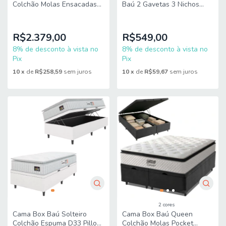
Colchão Molas Ensacadas
Baú 2 Gavetas 3 Nichos
Pillow Top Maximus
Hortencia Branco / Branco
158x198x65cm Cinza / Preto
Lilás Flex
Gazin
R$2.379,00
R$549,00
8% de desconto à vista no
8% de desconto à vista no
Pix
Pix
10
x
de
R$258,59
sem juros
10
x
de
R$59,67
sem juros
2 cores
Cama Box Baú Solteiro
Cama Box Baú Queen
Colchão Espuma D33 Pillow
Colchão Molas Pocket