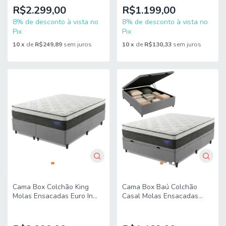
R$2.299,00
R$1.199,00
8% de desconto à vista no
8% de desconto à vista no
Pix
Pix
10
x
de
R$249,89
sem juros
10
x
de
R$130,33
sem juros
Cama Box Colchão King
Cama Box Baú Colchão
Molas Ensacadas Euro In
Casal Molas Ensacadas
Atlantic 193x203x66cm
Euro In Atlantic
Apolo
138x188x69cm Apolo