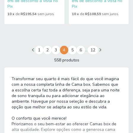
8% de desconto à vista no
8% de desconto à vista no
Pix
Pix
10
x
de
R$195,54
sem juros
10
x
de
R$108,59
sem juros
1
2
3
4
5
6
…
12
558 produtos
Transformar seu quarto é mais fácil do que você imagina
com a nossa completa linha de Cama box. Sabemos que
a escolha certa faz toda a diferença, seja para uma noite
de sono tranquila ou para adicionar elegância ao
ambiente. Navegue por nossa seleção e descubra a
opção que melhor se adapta ao seu estilo de vida.
O conforto que você merece!
Priorizamos o seu bem-estar ao oferecer Camas box de
alta qualidade. Explore opções como a generosa cama