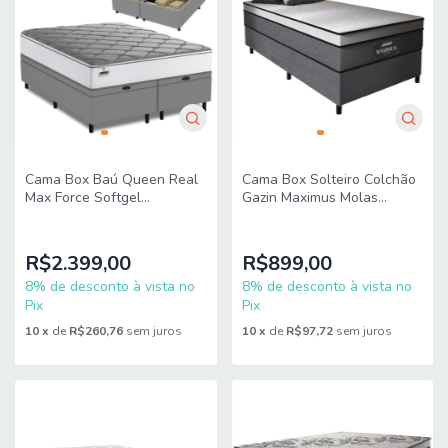
Cama Box Baú Queen Real
Cama Box Solteiro Colchão
Max Force Softgel
Gazin Maximus Molas
158x198x68cm - Suporta
Ensacadas 88x188x62cm
até 200 kg por Pessoa
Linho Grafite / Preto
R$2.399,00
R$899,00
8% de desconto à vista no
8% de desconto à vista no
Pix
Pix
10
x
de
R$260,76
sem juros
10
x
de
R$97,72
sem juros