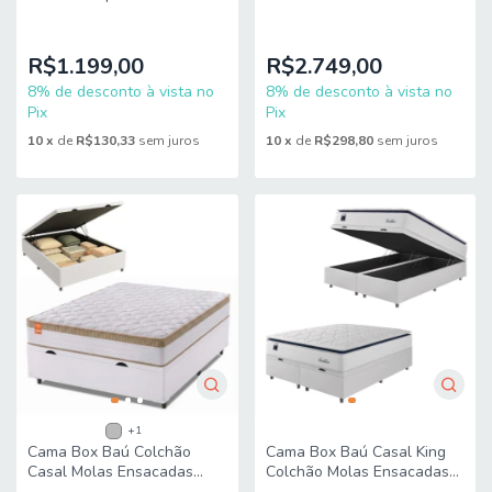
Top Van Gogh
Ensacadas Tower
88x188x65cm Hellen
158x198x75cm Gazin
R$1.199,00
R$2.749,00
8% de desconto à vista no
8% de desconto à vista no
Pix
Pix
10
x
de
R$130,33
sem juros
10
x
de
R$298,80
sem juros
+1
Cama Box Baú Colchão
Cama Box Baú Casal King
Casal Molas Ensacadas
Colchão Molas Ensacadas
Real 138x188x68cm Linho
Com Pillow Sevilha