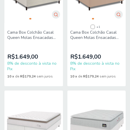
+1
Cama Box Colchão Casal
Cama Box Colchão Casal
Queen Molas Ensacadas
Queen Molas Ensacadas
Real 158x198x65cm Linho
Real 158x198x65cm Inducol
Branco Inducol
R$1.649,00
R$1.649,00
8% de desconto à vista no
8% de desconto à vista no
Pix
Pix
10
x
de
R$179,24
sem juros
10
x
de
R$179,24
sem juros