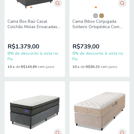
Cama Box Baú Casal
Cama Bibox Conjugada
Colchão Molas Ensacadas
Solteiro Ortopédica Com
Mirage 138x188x65cm
Cama Auxiliar Sleep Prime
Cinza/Branco Umaflex -
88x188x49cm Probel
Suporta até 12
R$1.379,00
R$739,00
8% de desconto à vista no
8% de desconto à vista no
Pix
Pix
10
x
de
R$149,89
sem juros
10
x
de
R$80,33
sem juros