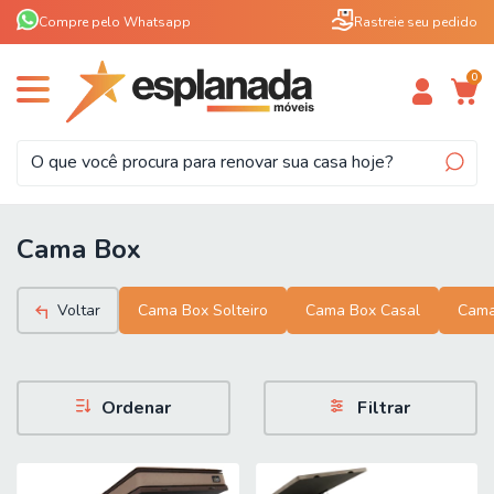
Compre pelo Whatsapp
Rastreie seu pedido
0
Cama Box
Voltar
Cama Box Solteiro
Cama Box Casal
Cama
Ordenar
Filtrar