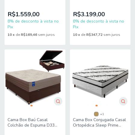
Inducol
193x203x74cm Hellen
R$1.559,00
R$3.199,00
8% de desconto à vista no
8% de desconto à vista no
Pix
Pix
10
x
de
R$169,46
sem juros
10
x
de
R$347,72
sem juros
+1
Cama Box Baú Casal
Cama Box Conjugada Casal
Colchão de Espuma D33
Ortopédica Sleep Prime
Semi Ortopédico Extra Firme
138x188x49cm Probel