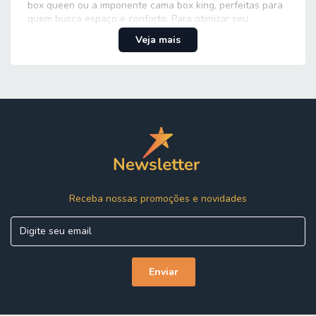
box queen ou a imponente cama box king, perfeitas para
quem busca espaço e conforto. Para otimizar seu
ambiente sem perder o aconchego, a cama box com baú
Veja mais
é uma solução inteligente. E se você já tem o colchão
ideal, confira nossas bases de cama box, garantindo a
durabilidade e o suporte que seu colchão merece.
Mais Organização com soluções Inteligentes:
Precisa de um lugar extra para guardar seus pertences?
Nossas Cama box com baú são a resposta! Ela é perfeita
para manter seu quarto organizado, oferecendo espaço
para guardar roupas de cama, toalhas ou o que mais
você precisar, de forma discreta e acessível. Essa
funcionalidade, aliada a um design moderno, torna sua
escolha ainda mais vantajosa.
Receba nossas promoções e novidades
Variedade de tamanhos e modelos:
Seja para um casal que busca uma cama grande para
mais espaço, ou para jovens e crianças que precisam de
uma cama box de solteiro, nossa variedade atende a
todas as necessidades. Cada modelo é desenvolvido
pensando na durabilidade e no seu conforto, garantindo
noites de sono reparadoras. Além das camas, explore na
Esplanada Móveis complementos para o quarto, como