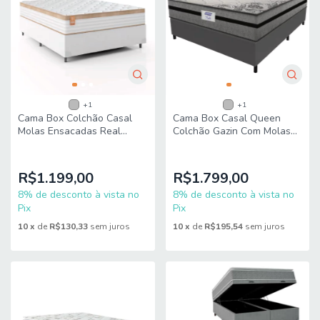
+1
+1
Cama Box Colchão Casal
Cama Box Casal Queen
Molas Ensacadas Real
Colchão Gazin Com Molas
138x188x65cm Inducol
Ensacadas Rubi
158x198x70cm Suede
R$1.199,00
R$1.799,00
8% de desconto à vista no
8% de desconto à vista no
Pix
Pix
10
x
de
R$130,33
sem juros
10
x
de
R$195,54
sem juros