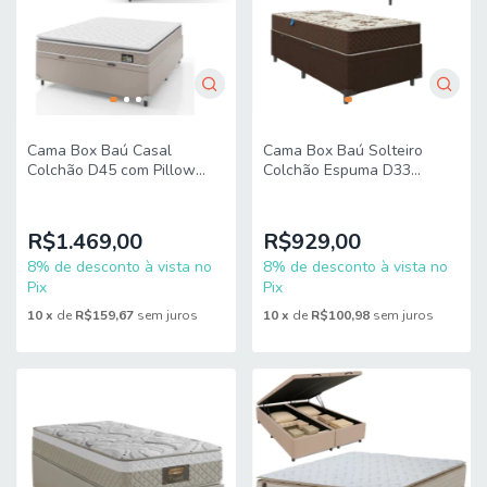
Cama Box Baú Casal
Cama Box Baú Solteiro
Colchão D45 com Pillow
Colchão Espuma D33
Top Hellen Strong Bege
Marquês 88x188x60cm
138x188x65cm Suporta até
Marrom Umaflex - Suporta
150kg
até 90kg por
R$1.469,00
R$929,00
8% de desconto à vista no
8% de desconto à vista no
Pix
Pix
10
x
de
R$159,67
sem juros
10
x
de
R$100,98
sem juros