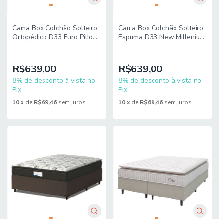
Cama Box Colchão Solteiro
Cama Box Colchão Solteiro
Ortopédico D33 Euro Pillow
Espuma D33 New Millenium
Ultra 88x188x63cm Apolo
88x188x57cm Hellen -
Suporta até 120kg por
Pessoa
R$639,00
R$639,00
8% de desconto à vista no
8% de desconto à vista no
Pix
Pix
10
x
de
R$69,46
sem juros
10
x
de
R$69,46
sem juros