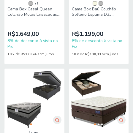
+1
Cama Box Casal Queen
Cama Box Baú Colchão
Colchão Molas Ensacadas
Solteiro Espuma D33
Real 158x198x65cm -
Vangogh Pillow Top
Suporta até 130Kg por
88x188x70cm Hellen -
Pessoa
Suporta até 120kg por
R$1.649,00
R$1.199,00
Pessoa
8% de desconto à vista no
8% de desconto à vista no
Pix
Pix
10
x
de
R$179,24
sem juros
10
x
de
R$130,33
sem juros
2 cores