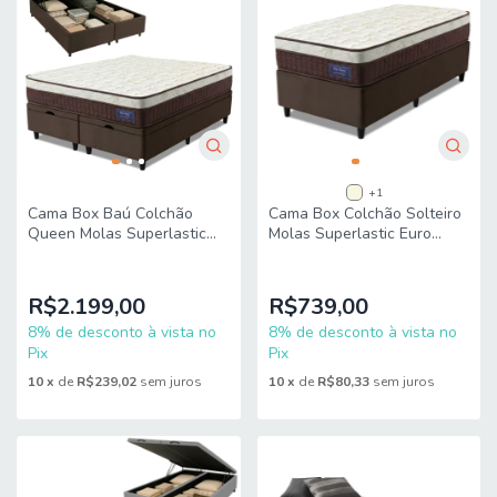
+1
Cama Box Baú Colchão
Cama Box Colchão Solteiro
Queen Molas Superlastic
Molas Superlastic Euro
Euro Pillow Start
Pillow Start 88x188x62cm
158x198x65cm Apolo
Apolo
R$2.199,00
R$739,00
8% de desconto à vista no
8% de desconto à vista no
Pix
Pix
10
x
de
R$239,02
sem juros
10
x
de
R$80,33
sem juros