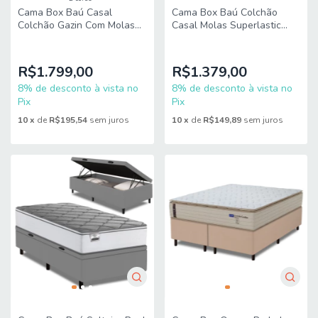
Cama Box Baú Casal
Cama Box Baú Colchão
Colchão Gazin Com Molas
Casal Molas Superlastic
Ensacadas Rubi
Euro Pillow Start
138x188x73cm Suede
138x188x65cm Apolo
R$1.799,00
R$1.379,00
8% de desconto à vista no
8% de desconto à vista no
Pix
Pix
10
x
de
R$195,54
sem juros
10
x
de
R$149,89
sem juros