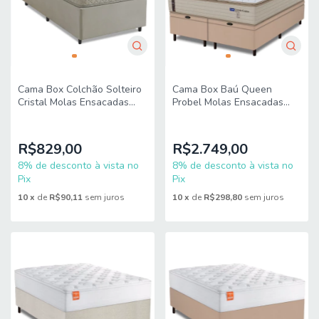
Cama Box Colchão Solteiro
Cama Box Baú Queen
Cristal Molas Ensacadas
Probel Molas Ensacadas
88x188x61cm Gazin
Pillow Top 158x198x71cm
Guarda Costas Genova
Branco/Bege
R$829,00
R$2.749,00
8% de desconto à vista no
8% de desconto à vista no
Pix
Pix
10
x
de
R$90,11
sem juros
10
x
de
R$298,80
sem juros