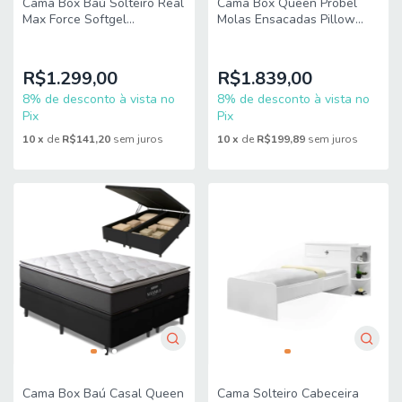
Cama Box Baú Solteiro Real
Cama Box Queen Probel
Max Force Softgel
Molas Ensacadas Pillow
88x188x68cm
Top 158x198x68cm Guarda
Costas Genova
Branco/Bege
R$1.299,00
R$1.839,00
8% de desconto à vista no
8% de desconto à vista no
Pix
Pix
10
x
de
R$141,20
sem juros
10
x
de
R$199,89
sem juros
Cama Box Baú Casal Queen
Cama Solteiro Cabeceira