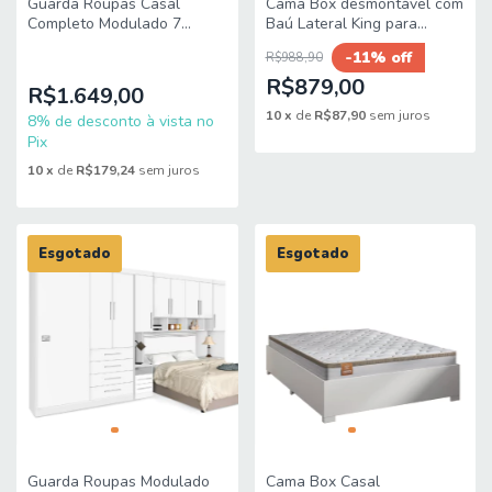
Guarda Roupas Casal
Cama Box desmontável com
Completo Modulado 7
Baú Lateral King para
Portas 4 Gavetas Helena
Colchão de 1,93m Sider
-11% off
R$988,90
Andirá
R$879,00
R$1.649,00
10
x
de
R$87,90
sem juros
8% de desconto à vista no
Pix
10
x
de
R$179,24
sem juros
Esgotado
Esgotado
Guarda Roupas Modulado
Cama Box Casal