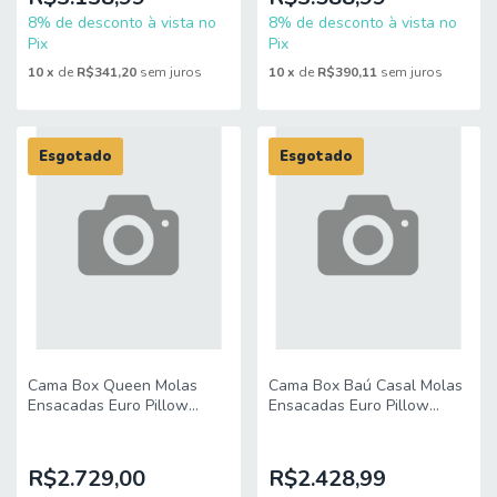
pessoa
8% de desconto à vista no
8% de desconto à vista no
Pix
Pix
10
x
de
R$341,20
sem juros
10
x
de
R$390,11
sem juros
Esgotado
Esgotado
Cama Box Queen Molas
Cama Box Baú Casal Molas
Ensacadas Euro Pillow
Ensacadas Euro Pillow
Charlot 158x198x71cm
Charlot 138x188x74cm
Herval – Suporta até 120 kg
Herval – Suporta até 120 kg
por pessoa
por pessoa
R$2.729,00
R$2.428,99