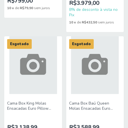
R$799,00
R$3.979,00
10
x
de
R$79,90
sem juros
8% de desconto à vista no
Pix
10
x
de
R$432,50
sem juros
Esgotado
Esgotado
Cama Box King Molas
Cama Box Baú Queen
Ensacadas Euro Pillow
Molas Ensacadas Euro
Charlot 193x203x71cm
Pillow Charlot
Herval – Suporta até 120 kg
158x198x74cm Herval –
por pessoa
Suporta até 120 kg por
R$3.138,99
R$3.588,99