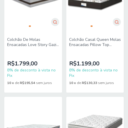
Colchão De Molas
Colchão Casal Queen Molas
Ensacadas Love Story Gazin
Ensacadas Pillow Top
1,93m King
Granville 158x198x28cm
Marrom / Branco
R$1.799,00
R$1.199,00
8% de desconto à vista no
8% de desconto à vista no
Pix
Pix
10
x
de
R$195,54
sem juros
10
x
de
R$130,33
sem juros