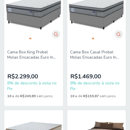
Cama Box King Probel
Cama Box Casal Probel
Molas Ensacadas Euro In
Molas Ensacadas Euro In
193x203x68cm Guarda
138x188x68cm Guarda
Costas Stone Branco/Cinza
Costas Stone Branco/Cinza
R$2.299,00
R$1.469,00
8% de desconto à vista no
8% de desconto à vista no
Pix
Pix
10
x
de
R$249,89
sem juros
10
x
de
R$159,67
sem juros