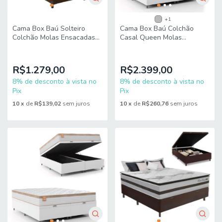
+1
Cama Box Baú Solteiro
Cama Box Baú Colchão
Colchão Molas Ensacadas
Casal Queen Molas
Pillow Top Martino
Ensacadas Real
88x188x66cm
158x198x68cm Inducol
Marrom/Branco Umaflex
R$1.279,00
R$2.399,00
8% de desconto à vista no
8% de desconto à vista no
Pix
Pix
10
x
de
R$139,02
sem juros
10
x
de
R$260,76
sem juros