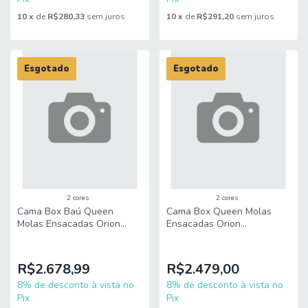
10
x
de
R$280,33
sem juros
10
x
de
R$291,20
sem juros
Esgotado
Esgotado
2 cores
2 cores
Cama Box Baú Queen
Cama Box Queen Molas
Molas Ensacadas Orion
Ensacadas Orion
158x198x73cm Herval –
158x198x70cm Herval –
Suporta até 150 kg por
Suporta até 150 kg por
pessoa
pessoa
R$2.678,99
R$2.479,00
8% de desconto à vista no
8% de desconto à vista no
Pix
Pix