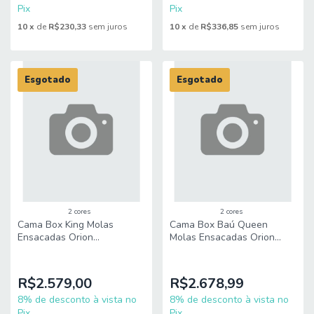
Pix
Pix
10
x
de
R$230,33
sem juros
10
x
de
R$336,85
sem juros
Esgotado
Esgotado
2 cores
2 cores
Cama Box King Molas
Cama Box Baú Queen
Ensacadas Orion
Molas Ensacadas Orion
193x203x70cm Herval –
158x198x73cm Herval –
Suporta até 150 kg por
Suporta até 150 kg por
pessoa
pessoa
R$2.579,00
R$2.678,99
8% de desconto à vista no
8% de desconto à vista no
Pix
Pix