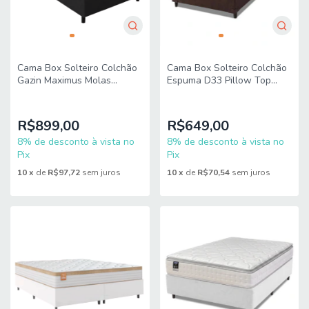
Cama Box Solteiro Colchão
Cama Box Solteiro Colchão
Espuma D33 Pillow Top
Gazin Maximus Molas
Millenium 88x188x57cm
Ensacadas 88x188x62cm
Marrom Hellen
Cinza / Preto - Suporta até
120K
R$649,00
R$899,00
8% de desconto à vista no
8% de desconto à vista no
Pix
Pix
10
x
de
R$70,54
sem juros
10
x
de
R$97,72
sem juros