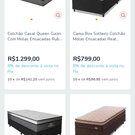
Colchão Casal Queen Gazin
Cama Box Solteiro Colchão
Com Molas Ensacadas Rubi
Molas Ensacadas Real
158x198x32cm Cinza/Preto
88x188x65cm Preto / Cinza
- Suporta Até 120 Kg
R$1.299,00
R$799,00
8% de desconto à vista no
8% de desconto à vista no
Pix
Pix
10
x
de
R$141,20
sem juros
10
x
de
R$86,85
sem juros