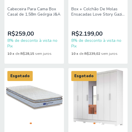
Cabeceira Para Cama Box
Box + Colchão De Molas
Casal de 1,58m Geórgia J&A
Ensacadas Love Story Gazin
1,93m King
R$259,00
R$2.199,00
8% de desconto à vista no
8% de desconto à vista no
Pix
Pix
10
x
de
R$28,15
sem juros
10
x
de
R$239,02
sem juros
Esgotado
Esgotado