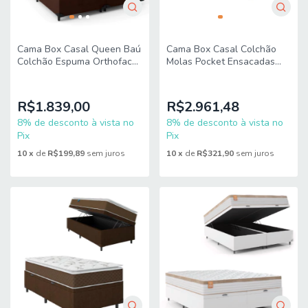
Cama Box Casal Queen Baú
Cama Box Casal Colchão
Colchão Espuma Orthoface
Molas Pocket Ensacadas
Polar 158x198x66cm
Tower 138x188x72cm
Marrom - Suporta Até
Branco/Marrom Gazin
120kg Por
R$1.839,00
R$2.961,48
8% de desconto à vista no
8% de desconto à vista no
Pix
Pix
10
x
de
R$199,89
sem juros
10
x
de
R$321,90
sem juros