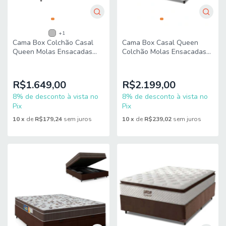
+1
Cama Box Colchão Casal
Cama Box Casal Queen
Queen Molas Ensacadas
Colchão Molas Ensacadas
Real 158x198x65cm Linho
Gazin Com Pillow Tower
Inducol
New 158x198x73cm Branco
R$1.649,00
R$2.199,00
8% de desconto à vista no
8% de desconto à vista no
Pix
Pix
10
x
de
R$179,24
sem juros
10
x
de
R$239,02
sem juros