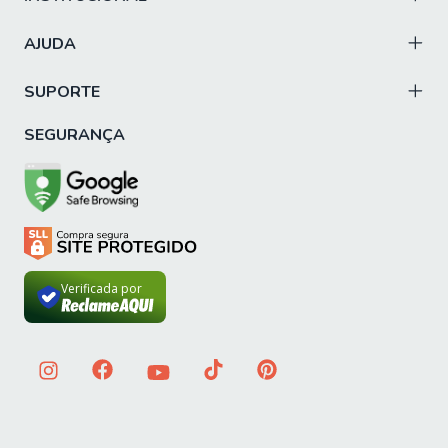
complemento perfeito para quem não abre mão de
gavetas extras e busca um móvel versátil que
AJUDA
Cabeceiras:
SUPORTE
toque final de sofisticação que emoldura a cama,
protege a parede e traz aquela sensação de
SEGURANÇA
Organização e Circulação
Inteligente!
Ao planejar seu dormitório, lembre-se: se o foco é
economizar área de circulação, o guarda-roupa com porta
Verificada por
de correr é imbatível, guarda roupa modulado que cabe
em cada espaço e as nossas prateleiras ajudam a você
se sentir confortável e ter boas noites de sono. Seja qual
for a sua escolha, nossos móveis são feitos para otimizar
cada metro quadrado, garantindo que seu quarto seja,
acima de tudo, um lugar aconchegante.
Renove seu Quarto com Ofertas