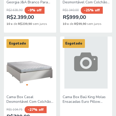
Georgia J&A Branco Para
Desmontável Com Colchão
Cama Box 1,58M Queen
Molas Ensacadas Real
-9% off
-25% off
R$2.638,90
R$1.340,00
138x188x58cm Bege /
R$2.399,00
Branco CBP - Suporta
R$999,00
10
x
de
R$239,90
sem juros
10
x
de
R$99,90
sem juros
Esgotado
Esgotado
Cama Box Casal
Cama Box Baú King Molas
Desmontável Com Colchão
Ensacadas Euro Pillow
de Espuma D33 Millenium
Charlot 193x203x74cm
-27% off
R$1.104,71
Pillow Top 138x188x50cm
Herval – Suporta até 120 kg
Bege / Branco
por pessoa