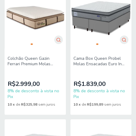
Colchão Queen Gazin
Cama Box Queen Probel
Ferrari Premium Molas
Molas Ensacadas Euro In
Ensacadas e Pillow Top
158x198x68cm Guarda
158x198x40cm
Costas Stone Branco/Cinza
R$2.999,00
R$1.839,00
8% de desconto à vista no
8% de desconto à vista no
Pix
Pix
10
x
de
R$325,98
sem juros
10
x
de
R$199,89
sem juros