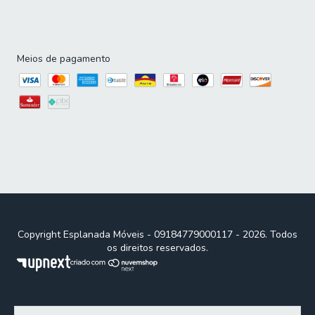
da Esplanada Móveis!
Renovar seu dormitório nunca foi tão acessível. Ao
Meios de pagamento
investir em uma nova cama box casal , você garante um
produto com alto custo-benefício. Aproveite para
completar seu ambiente com nossas
Cabeceiras
. Confira
nossa seleção completa de
Quarto
e aproveite as ofertas
exclusivas. Com condições de frete facilitadas e opções
de parcelamento com até 10x sem juros no cartão,
comprar sua nova cama é mais simples do que você
imagina. Transforme seu quarto com conforto e
qualidade.
Copyright Esplanada Móveis - 09184779000117 - 2026. Todos
os direitos reservados.