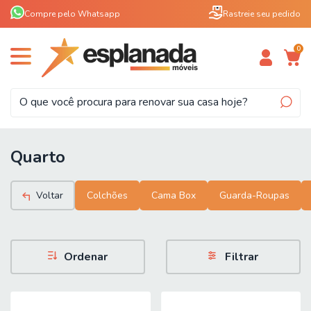
Compre pelo Whatsapp
Rastreie seu pedido
0
Quarto
Voltar
Colchões
Cama Box
Guarda-Roupas
Ordenar
Filtrar