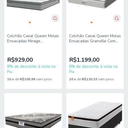
Colchão Casal Queen Molas
Colchão Casal Queen Molas
Ensacadas Mirage
Ensacadas Granville Com
158x198x24cm
Pillow 158x198x28cm
Cinza/Branco Umaflex
Branco Probel
R$929,00
R$1.199,00
8% de desconto à vista no
8% de desconto à vista no
Pix
Pix
10
x
de
R$100,98
sem juros
10
x
de
R$130,33
sem juros