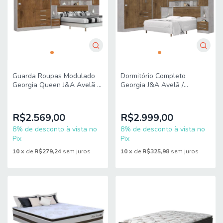
Guarda Roupas Modulado
Dormitório Completo
Georgia Queen J&A Avelã /
Georgia J&A Avelã /
Jequitibá
Jequitibá Para Cama Box
1,38M Casal
R$2.569,00
R$2.999,00
8% de desconto à vista no
8% de desconto à vista no
Pix
Pix
10
x
de
R$279,24
sem juros
10
x
de
R$325,98
sem juros