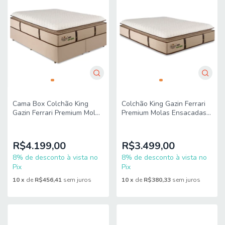
Cama Box Colchão King
Colchão King Gazin Ferrari
Gazin Ferrari Premium Molas
Premium Molas Ensacadas e
Ensacadas e Pillow Top
Pillow Top 193x203x40cm
193x203x71cm
R$4.199,00
R$3.499,00
8% de desconto à vista no
8% de desconto à vista no
Pix
Pix
10
x
de
R$456,41
sem juros
10
x
de
R$380,33
sem juros