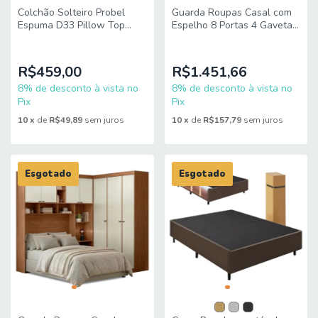
Colchão Solteiro Probel
Guarda Roupas Casal com
Espuma D33 Pillow Top
Espelho 8 Portas 4 Gavetas
88x188x18cm Guarda
Diplomata Moval
Costas Lyon Branco/Bege
R$459,00
R$1.451,66
8% de desconto à vista no
8% de desconto à vista no
Pix
Pix
10
x
de
R$49,89
sem juros
10
x
de
R$157,79
sem juros
Esgotado
Esgotado