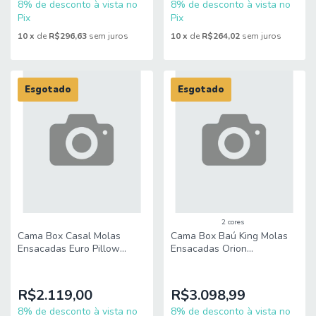
8% de desconto à vista no
8% de desconto à vista no
Pix
Pix
10
x
de
R$296,63
sem juros
10
x
de
R$264,02
sem juros
Esgotado
Esgotado
2 cores
Cama Box Casal Molas
Cama Box Baú King Molas
Ensacadas Euro Pillow
Ensacadas Orion
Charlot 138x188x71cm
193x203x73cm Herval –
Herval – Suporta até 120 kg
Suporta até 150 kg por
por pessoa
pessoa
R$2.119,00
R$3.098,99
8% de desconto à vista no
8% de desconto à vista no