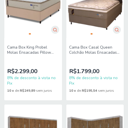
Cama Box King Probel
Cama Box Casal Queen
Molas Ensacadas Pillow
Colchão Molas Ensacadas
Top 193x203x68cm Guarda
Guarda Costas Alameda
Costas Genova
158x198x68cm Suede
Branco/Bege
Marrom/Branco
R$2.299,00
R$1.799,00
8% de desconto à vista no
8% de desconto à vista no
Pix
Pix
10
x
de
R$249,89
sem juros
10
x
de
R$195,54
sem juros