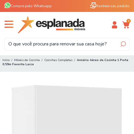
Compre pelo Whatsapp
Rastreie seu pedido
0
Início
/
Móveis de Cozinha
/
Cozinhas Completas
/
Armário Aéreo de Cozinha 1 Porta
0,59m Favorita Lacca