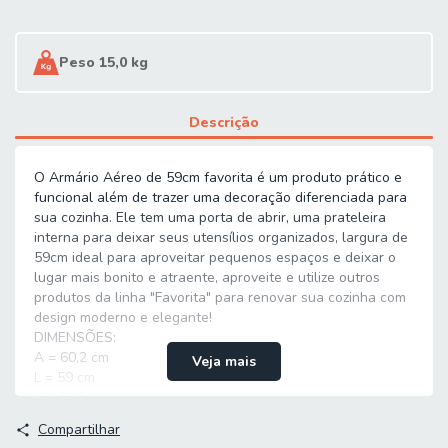
Peso 15,0 kg
Descrição
O Armário Aéreo de 59cm favorita é um produto prático e
funcional além de trazer uma decoração diferenciada para
sua cozinha. Ele tem uma porta de abrir, uma prateleira
interna para deixar seus utensílios organizados, largura de
59cm ideal para aproveitar pequenos espaços e deixar o
lugar mais bonito e atraente, aproveite e utilize outros
produtos da linha "Favorita" para renovar sua cozinha com
design moderno e elegante!
DIMENSÕES:
A = 60,2 cm
Veja mais
L = 59 cm
P = 31,3 cm
MODELO: Armário Aéreo de Cozinha 1 Porta 0,59m Favorita
Compartilhar
MARCA: Zanzini