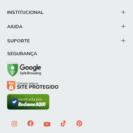
PORTAS: 12
INSTITUCIONAL
TIPO DE PORTA: Bater / Basculantes
AJUDA
DOBRADIÇAS: Slow Motion
PISTÃO A GÁS: Sim
SUPORTE
PRATELEIRAS: 10
SEGURANÇA
NICHOS: 3
GAVETAS: 5
CORREDIÇAS: Telescópicas (3 estágios)
PUXADORES: Cava
MATERIAL DO TAMPO: MDF
Verificada por
ESPESSURA DO TAMPO: 30 mm
PÉS: 13 (reguláveis)
MATERIAL DOS PÉS: Plástico