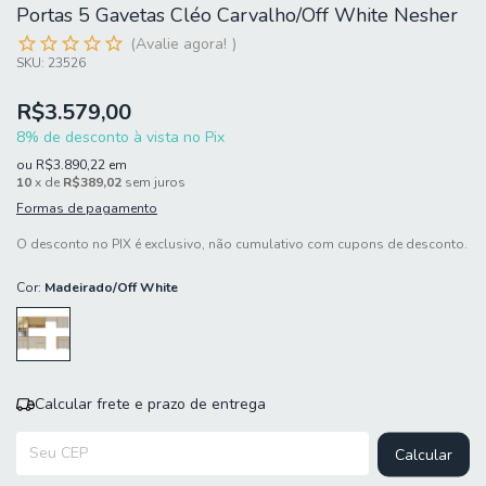
Portas 5 Gavetas Cléo Carvalho/Off White Nesher
Avalie agora!
SKU:
23526
R$3.579,00
8% de desconto à vista no Pix
ou
R$3.890,22
em
10
x de
R$389,02
sem juros
Formas de pagamento
O desconto no PIX é exclusivo, não cumulativo com cupons de desconto.
Cor:
Madeirado/Off White
Calcular frete e prazo de entrega
Entregas para o CEP:
Calcular