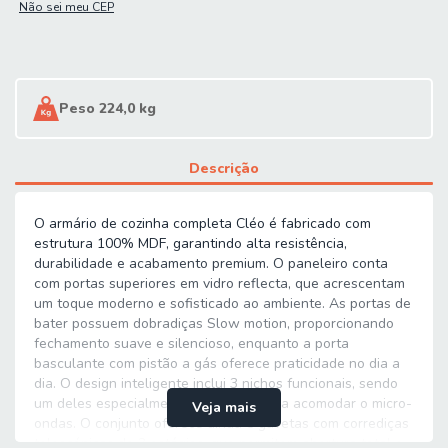
Não sei meu CEP
Peso 224,0 kg
Descrição
O armário de cozinha completa Cléo é fabricado com
estrutura 100% MDF, garantindo alta resistência,
durabilidade e acabamento premium. O paneleiro conta
com portas superiores em vidro reflecta, que acrescentam
um toque moderno e sofisticado ao ambiente. As portas de
bater possuem dobradiças Slow motion, proporcionando
fechamento suave e silencioso, enquanto a porta
basculante com pistão a gás oferece praticidade no dia a
dia. O design inteligente inclui 3 nichos funcionais, sendo
um deles especialmente planejado para acomodar o micro-
Veja mais
ondas. O conjunto oferece ainda 5 gavetas com corrediças
telescópicas de 3 estágios, que permitem abertura total e