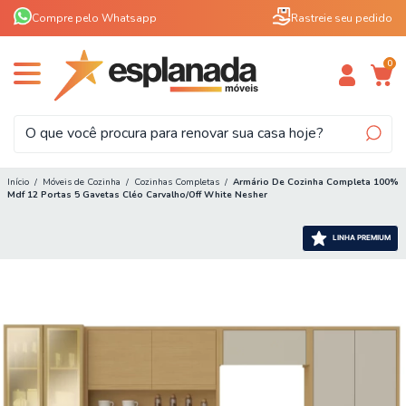
Compre pelo Whatsapp
Rastreie seu pedido
0
Início
/
Móveis de Cozinha
/
Cozinhas Completas
/
Armário De Cozinha Completa 100%
Mdf 12 Portas 5 Gavetas Cléo Carvalho/Off White Nesher
LINHA PREMIUM