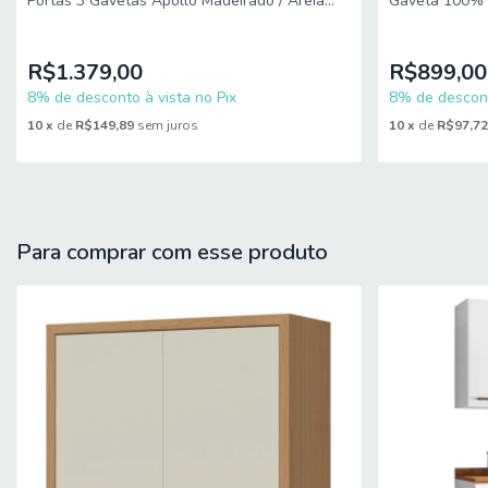
Portas 3 Gavetas Apollo Madeirado / Areia
Gaveta 100% M
ACABAMENTO: Fosco
Zanzini
PRATELEIRAS: 3
R$1.379,00
R$899,00
NICHOS: 2
8% de desconto à vista no Pix
8% de descont
10
x
de
R$149,89
sem juros
10
x
de
R$97,7
PORTAS: 4 (2 de vidro reflecta)
TIPO DE PORTA: Bater
DOBRADIÇAS: Slow Motion
GAVETAS: 1
Para comprar com esse produto
CORREDIÇAS: Telescópicas (3 estágios)
QUANTIDADE DE PUXADORES: 1
PUXADORES: Cava / Passante
MATERIAL DOS PUXADORES: MDF
MATERIAL DO TAMPO: MDF
ESPESSURA DO TAMPO: 30 mm