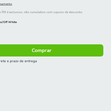
agamento
 PIX é exclusivo, não cumulativo com cupons de desconto.
o/Off White
frete e prazo de entrega
 o CEP:
Calcular