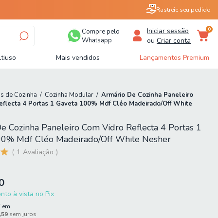
Rastreie seu pedido
0
Iniciar sessão
Compre pelo
Whatsapp
ou
Criar conta
tiuso
Mais vendidos
Lançamentos Premium
s de Cozinha
/
Cozinha Modular
/
Armário De Cozinha Paneleiro
eflecta 4 Portas 1 Gaveta 100% Mdf Cléo Madeirado/Off White
e Cozinha Paneleiro Com Vidro Reflecta 4 Portas 1
00% Mdf Cléo Madeirado/Off White Nesher
1
Avaliação
0
to à vista no Pix
7
em
,59
sem juros