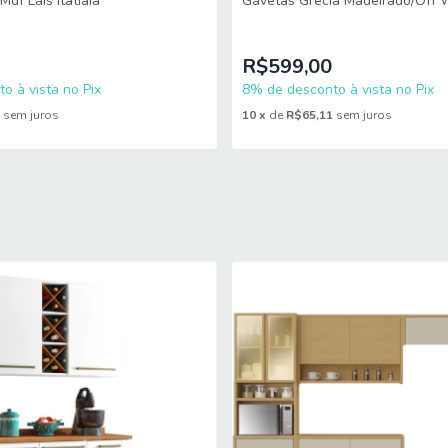
df Lais Itatiaia
Gavetas Grécia Madeirado/Off 
R$599,00
o à vista no Pix
8% de desconto à vista no Pix
2
sem juros
10
x
de
R$65,11
sem juros