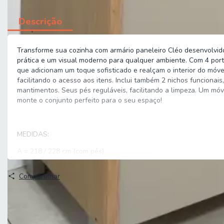
Descrição
Transforme sua cozinha com armário paneleiro Cléo desenvolvido
prática e um visual moderno para qualquer ambiente. Com 4 por
que adicionam um toque sofisticado e realçam o interior do móve
facilitando o acesso aos itens. Inclui também 2 nichos funcionai
mantimentos. Seus pés reguláveis, facilitando a limpeza. Um móv
monte o conjunto perfeito para o seu espaço!
MEDIDAS:
A = 218 / 228 cm (com pés)
L = 70 cm
Compartilhar
P = 52 cm
ALTURA DOS PÉS:
A = 10 cm