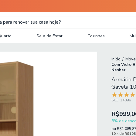
Quarto
Sala de Estar
Cozinhas
Mul
Início
/
Móvei
Com Vidro R
Nesher
Armário D
Gaveta 1
SKU:
14096
R$999,0
8% de descon
ou
R$1.085,8
10
x de
R$108