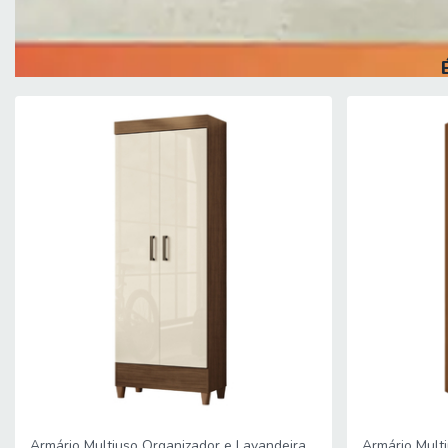
PÉS: Sim, possui 4 pés
SISTEMA DE MONTAGEM: Parafusos e cavilhas
INSTRUÇÕES E CUIDADOS: Limpar com pano seco, manter em lugar
A Esplanada Móveis se responsabiliza pela entrega dos produtos 
no piso térreo e é de responsabilidade do cliente a locomoção 
Confira as dimensões do produto e certifique-se de que estão 
janelas, transporte pela escada ou içamento pelo lado de fora d
deslocamento em locais de difícil acesso como escadarias.
Caso o cliente necessite de entrega dentro das dificuldades men
Certifique-se de tudo antes de finalizar a compra, evitando ass
Armário Multiuso Organizador e Lavandeira
Armário Multi