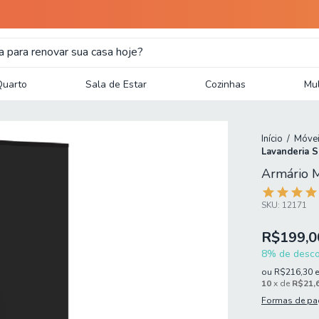
Quarto
Sala de Estar
Cozinhas
Mul
Início
/
Móvei
Lavanderia S
Armário M
SKU:
12171
R$199,0
8% de descon
ou
R$216,30
10
x de
R$21,
Formas de p