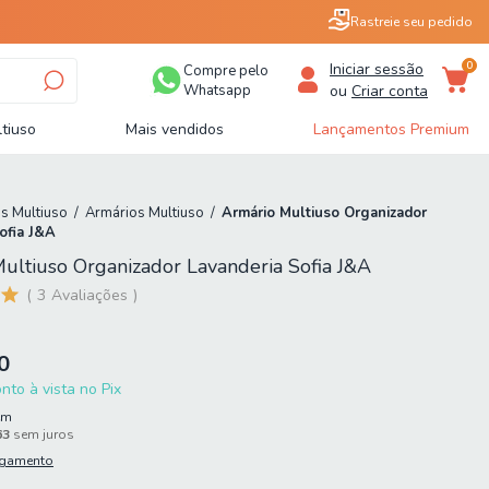
Rastreie seu pedido
0
Iniciar sessão
Compre pelo
Whatsapp
ou
Criar conta
tiuso
Mais vendidos
Lançamentos Premium
s Multiuso
/
Armários Multiuso
/
Armário Multiuso Organizador
ofia J&A
ultiuso Organizador Lavanderia Sofia J&A
3
Avaliações
0
to à vista no Pix
em
63
sem juros
agamento