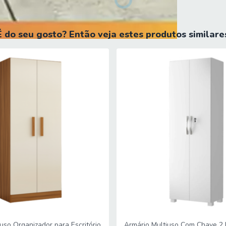
 livre de umidade, ao abrigo de exposição direta ao sol.
É do seu gosto? Então veja estes produtos similare
adquiridos até a porta de entrada ou portaria do endereço indicado, s
da mercadoria até seu apartamento ou casa.
adequadas aos elevadores, portas e corredores do local da entrega.
o prédio. Não está incluso no serviço de entrega o deslocamento até 
cionadas, deverá entrar em contato para análise e cotação do valor do
im futuros desagrados ou imprevistos com a entrega.
uso Organizador para Escritório
Armário Multiuso Com Chave 2 