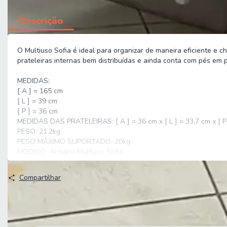
Descrição
O Multiuso Sofia é ideal para organizar de maneira eficiente e c
prateleiras internas bem distribuídas e ainda conta com pés em p
MEDIDAS:
[ A ] = 165 cm
[ L ] = 39 cm
[ P ] = 36 cm
MEDIDAS DAS PRATELEIRAS: [ A ] = 36 cm x [ L ] = 33,7 cm x [ P
PESO: 21,2kg
PESO MÁXIMO SUPORTADO: 20kg
MODELO: Armário Multiuso Sofia
MARCA: J&A Móveis
MATERIAL: MDP
Compartilhar
PINTURA: UV (Ultravioleta)
ACABAMENTO: Brilho
PORTA: Sim, 1 porta
GAVETAS: Não possui
PRATELEIRA: Sim, possui 4 prateleiras