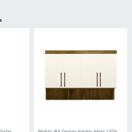
s
e a portaria do condomínio permitir, as entregas são efetuadas
 Não fazemos a montagem, desmontagem do produto e/ou portas e
o interior do apartamento, com ou sem elevador, ou
 serviço.
Portas
Modulo J&A Georgia Armário Aéreo 1,67m