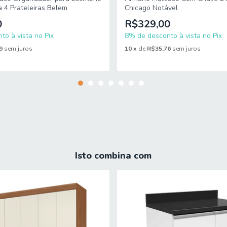
a 4 Prateleiras Belem
Chicago Notável
0
R$329,00
to à vista no Pix
8% de desconto à vista no Pix
9
sem juros
10
x
de
R$35,76
sem juros
Isto combina com