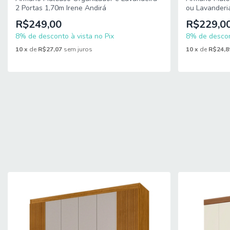
2 Portas 1,70m Irene Andirá
ou Lavanderi
R$249,00
R$229,0
8% de desconto à vista no Pix
8% de descon
10
x
de
R$27,07
sem juros
10
x
de
R$24,8