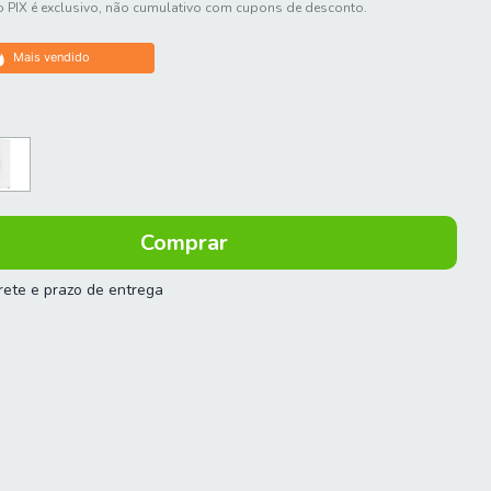
 PIX é exclusivo, não cumulativo com cupons de desconto.
Mais vendido
frete e prazo de entrega
 o CEP:
Calcular