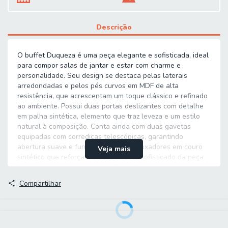
Descrição
O buffet Duqueza é uma peça elegante e sofisticada, ideal
para compor salas de jantar e estar com charme e
personalidade. Seu design se destaca pelas laterais
arredondadas e pelos pés curvos em MDF de alta
resistência, que acrescentam um toque clássico e refinado
ao ambiente. Possui duas portas deslizantes com detalhe
em palha sintética, elemento que traz leveza e um estilo
natural à composição. Conta ainda com duas gavetas
equipadas com corrediças telescópicas, garantindo
abertura suave e funcional, além de puxadores em couro
Veja mais
sintético que reforçam o acabamento sofisticado da peça.
Com amplo espaço interno, o Buffet Duqueza oferece
excelente organização para louças, utensílios e objetos
Compartilhar
decorativos, unindo beleza, praticidade e qualidade em um
único produto.
MEDIDAS: