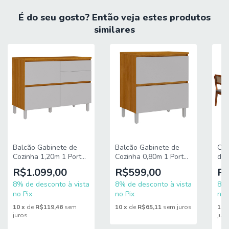
A = 71,4 cm
É do seu gosto? Então veja estes produtos
L = 180 cm
similares
P = 29,5 cm
MEDIDAS DOS PÉS:
A = 22,5 cm
L = 6 cm
P = 2,5 cm
PESO: 53 kg
PRATELEIRA SUPORTA ATÉ: 10 kg
Balcão Gabinete de
Balcão Gabinete de
Con
Cozinha 1,20m 1 Porta
Cozinha 0,80m 1 Porta
de 
GAVETAS SUPORTAM ATÉ: 10kg
4 Gavetas Lais Itatiaia
Basculante 1 Gaveta
Tam
R$1.099,00
R$599,00
R$
Lais Itatiaia
1,8
TAMPO SUPORTA ATÉ: 40 kg
8% de desconto à vista
8% de desconto à vista
San
8% 
no Pix
no Pix
no 
Características
10
x
de
R$119,46
sem
10
x
de
R$65,11
sem juros
10
MODELO: Balcão Buffet 1,80m 2 Portas 2 Gavetas
juros
jur
Duqueza Viero