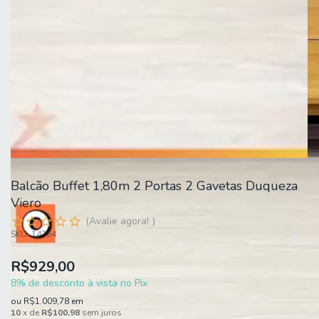
Balcão Buffet 1,80m 2 Portas 2 Gavetas Duqueza
Viero
Avalie agora!
SKU:
14364
R$929,00
8% de desconto à vista no Pix
ou
R$1.009,78
em
10
x de
R$100,98
sem juros