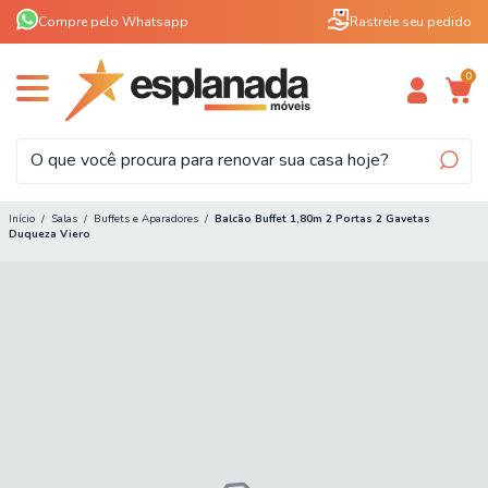
Compre pelo Whatsapp
Rastreie seu pedido
0
Início
/
Salas
/
Buffets e Aparadores
/
Balcão Buffet 1,80m 2 Portas 2 Gavetas
Duqueza Viero