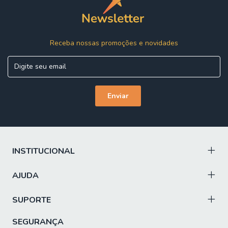
içamento. É responsabilidade do cliente verificar se as
dimensões do produto são compatíveis com portas,
elevadores e corredores. Evite imprevistos: confira todos
os detalhes antes de concluir sua compra.
Receba nossas promoções e novidades
INSTITUCIONAL
AJUDA
SUPORTE
SEGURANÇA