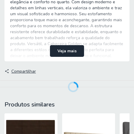
elegância e conforto no quarto. Com design moderno e
detalhes em linhas verticais, ela valoriza o ambiente e traz
um visual sofisticado e harmonioso. Seu estofamento
proporciona toque macio e aconchegante, garantindo mais
conforto para os momentos de descanso. A estrutura
resistente oferece durabilidade e estabilidade, enquanto o
acabamento bem trabalhado reforça a qualidade do
produto. Versátil, a Cabeceira Golden se adapta facilmente
a diferentes estilos de decoração, sendo perfeita para
Veja mais
deixar o ambiente mais acolhedor, bonito e funcional.
MEDIDAS:
Compartilhar
A = 126 cm
L = 140 cm
P = 1,65 cm
Produtos similares
PESO: 11,50 kg
MODELO: Cabeceira Estofada para Cama Box Casal 1,40m
Golden Hellen
MARCA: Hellen