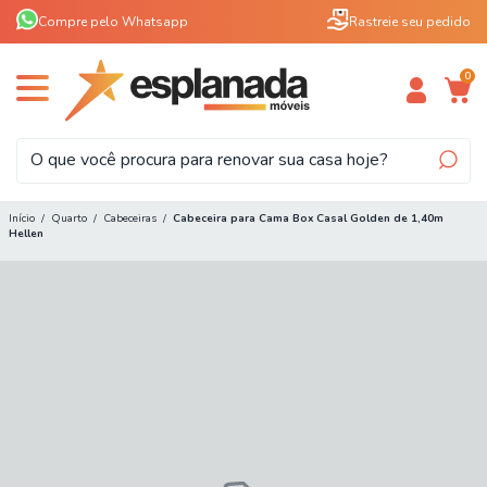
Compre pelo Whatsapp
Rastreie seu pedido
0
Início
/
Quarto
/
Cabeceiras
/
Cabeceira para Cama Box Casal Golden de 1,40m
Hellen