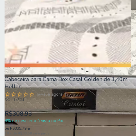
Cabeceira para Cama Box Casal Golden de 1,40m
Hellen
Avalie agora!
SKU:
14504
R$308,93
8% de desconto à vista no Pix
ou
R$335,79
em
10
x de
R$33,58
sem juros