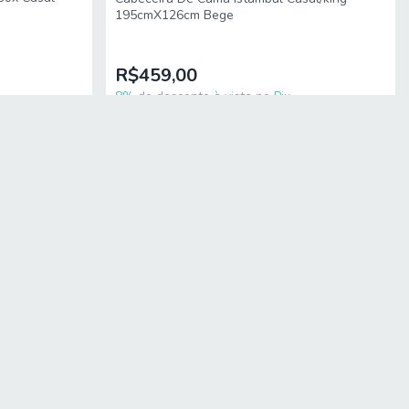
195cmX126cm Bege
R$459,00
8% de desconto à vista no Pix
10
x
de
R$49,89
sem juros
NÇA