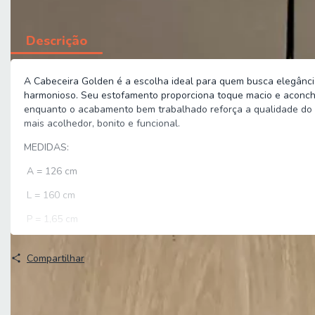
Descrição
A Cabeceira Golden é a escolha ideal para quem busca elegância 
harmonioso. Seu estofamento proporciona toque macio e aconche
enquanto o acabamento bem trabalhado reforça a qualidade do pr
mais acolhedor, bonito e funcional.
MEDIDAS:
A = 126 cm
L = 160 cm
P = 1,65 cm
PESO: 15,80kg
Compartilhar
MODELO: Cabeceira Estofada para Cama Box Queen 1,60m Gold
MARCA: Hellen
ESTRUTURA: Madeira de eucalipto tratada