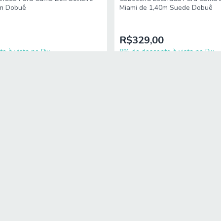
8m Dobuê
Miami de 1,40m Suede Dobuê
R$329,00
o à vista no Pix
8% de desconto à vista no Pix
9
sem juros
10
x
de
R$35,76
sem juros
 promoções e novidades
SUPORTE
SEGURA
ga
Telefone Pós Venda