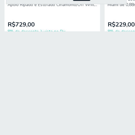
Apoio Ripado e Estofado Cinamomo/Off White
Miami de 0,8
Suíça RV Móveis
R$729,00
R$229,00
8% de desconto à vista no Pix
8% de descont
10
x
de
R$79,24
sem juros
10
x
de
R$24,8
Receba nossas
INSTITUCIONAL
AJUDA
Quem Somos
Política de Frete e Entre