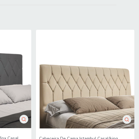
mitido. Para locais com portaria, a entrega será feita no piso
imensões do produto são compatíveis com portas, elevadores e
Box Casal
Cabeceira De Cama Istambul Casal/king