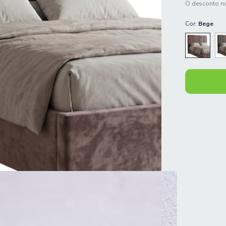
O desconto no
Cor:
Bege