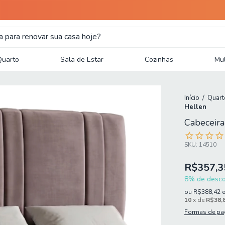
Quarto
Sala de Estar
Cozinhas
Mul
Início
/
Quart
Hellen
Cabeceira
SKU:
14510
R$357,3
8% de descon
ou
R$388,42
10
x de
R$38,
Formas de p