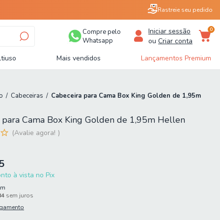
Rastreie seu pedido
0
Iniciar sessão
Compre pelo
Whatsapp
ou
Criar conta
tiuso
Mais vendidos
Lançamentos Premium
o
/
Cabeceiras
/
Cabeceira para Cama Box King Golden de 1,95m
 para Cama Box King Golden de 1,95m Hellen
Avalie agora!
5
to à vista no Pix
em
84
sem juros
agamento