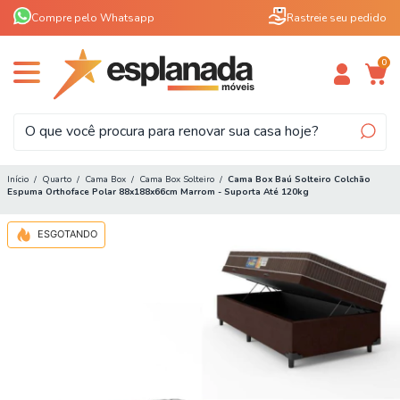
Compre pelo Whatsapp
Rastreie seu pedido
0
Início
/
Quarto
/
Cama Box
/
Cama Box Solteiro
/
Cama Box Baú Solteiro Colchão
Espuma Orthoface Polar 88x188x66cm Marrom - Suporta Até 120kg
ESGOTANDO