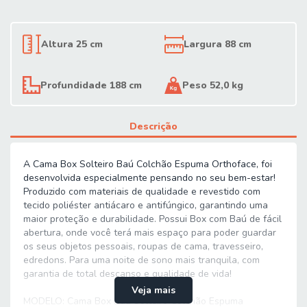
Altura 25 cm
Largura 88 cm
Profundidade 188 cm
Peso 52,0 kg
Descrição
A Cama Box Solteiro Baú Colchão Espuma Orthoface, foi
desenvolvida especialmente pensando no seu bem-estar!
Produzido com materiais de qualidade e revestido com
tecido poliéster antiácaro e antifúngico, garantindo uma
maior proteção e durabilidade. Possui Box com Baú de fácil
abertura, onde você terá mais espaço para poder guardar
os seus objetos pessoais, roupas de cama, travesseiro,
edredons. Para uma noite de sono mais tranquila, com
garantia de total descanso e qualidade de vida!
Veja mais
MODELO: Cama Box Baú Solteiro Colchão Espuma