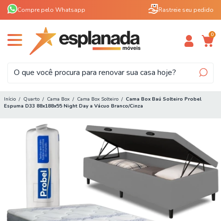
Compre pelo Whatsapp
Rastreie seu pedido
0
Início
/
Quarto
/
Cama Box
/
Cama Box Solteiro
/
Cama Box Baú Solteiro Probel
Espuma D33 88x188x55 Night Day a Vácuo Branco/Cinza