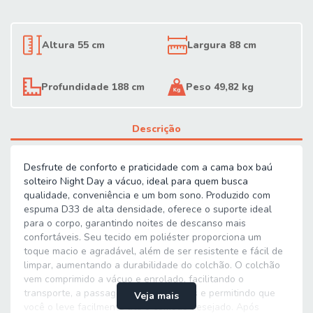
Altura 55 cm
Largura 88 cm
Profundidade 188 cm
Peso 49,82 kg
Descrição
Desfrute de conforto e praticidade com a cama box baú
solteiro Night Day a vácuo, ideal para quem busca
qualidade, conveniência e um bom sono. Produzido com
espuma D33 de alta densidade, oferece o suporte ideal
para o corpo, garantindo noites de descanso mais
confortáveis. Seu tecido em poliéster proporciona um
toque macio e agradável, além de ser resistente e fácil de
limpar, aumentando a durabilidade do colchão. O colchão
vem comprimido a vácuo e enrolado, facilitando o
transporte, a passagem em elevadores e permitindo que
Veja mais
você o leve facilmente até o cômodo desejado. Após