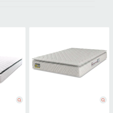
telassê em espuma D20, proporcionando toque macio,
to, suporte adequado e maior estabilidade ao dormir, com
modação durante o uso.