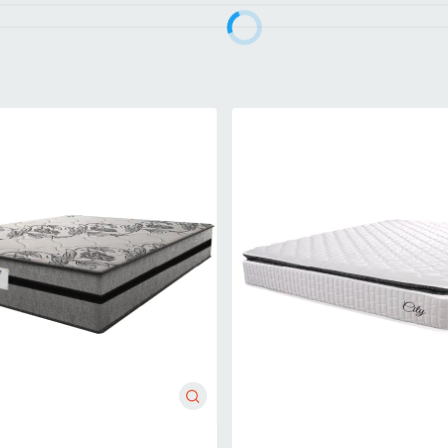
x58cm Hellen Suporta até 120 kg por pessoa
cquard e tecido Granite, ambos 100% poliéster, com acabamento ma
liada à espuma D23, conforme padrões ABNT, proporcionando confor
nchego ao seu descanso
s de alta qualidade, proporcionando conforto, suporte e melhor aco
te e duradoura