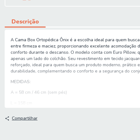
Descrição
A Cama Box Ortopédica Ônix é a escolha ideal para quem busca c
entre firmeza e maciez, proporcionando excelente acomodação do
conforto durante o descanso. O modelo conta com Euro Pillow, 
apenas um lado do colchão. Seu revestimento em tecido jacquar
reforçado, ideal para quem busca um produto moderno, prático e 
durabilidade, complementando o conforto e a segurança do conj
MEDIDAS:
A = 58 cm / 46 cm (sem pés)
L = 158 cm
P = 198 cm
Compartilhar
ALTURA PÉS: 12 cm
PESO SUPORTADO: 120 kg por pessoa