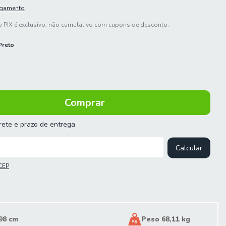
agamento
 PIX é exclusivo, não cumulativo com cupons de desconto.
Preto
frete e prazo de entrega
 o CEP:
Calcular
CEP
98 cm
Peso 68,11 kg