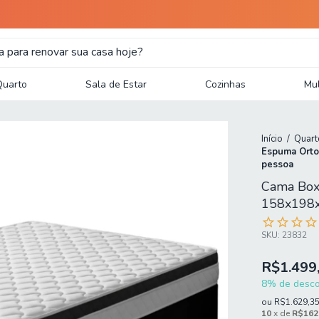
Quarto
Sala de Estar
Cozinhas
Mul
Início
/
Quart
Espuma Orto
pessoa
Cama Box
158x198x
SKU:
23832
R$1.499
8% de descon
ou
R$1.629,3
10
x de
R$162