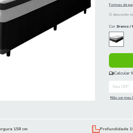
Formas de p
O desconto no
Cor:
Branco / 
Calcular 
Entregas para
Não sei meu 
argura 158 cm
Profundidade 1