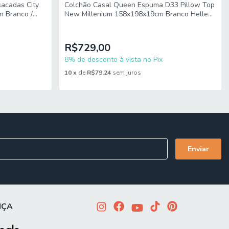
Colchão Casal Queen Espuma D33 Pillow Top
acadas City
New Millenium 158x198x19cm Branco Hellen-
n Branco /
Suporta Até 120KG
R$729,00
8% de desconto à vista no Pix
10
x
de
R$79,24
sem juros
mitido. Para locais com portaria, a entrega será feita no piso
imensões do produto são compatíveis com portas, elevadores e
NÇA