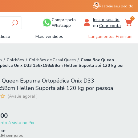
Rastreie seu pedido
0
Iniciar sessão
Compre pelo
Whatsapp
ou
Criar conta
tiuso
Mais vendidos
Lançamentos Premium
o
/
Colchões
/
Colchões de Casal Queen
/
Cama Box Queen
pédica Onix D33 158x198x58cm Hellen Suporta até 120 kg por
 Queen Espuma Ortopédica Onix D33
58cm Hellen Suporta até 120 kg por pessoa
Avalie agora!
,00
to à vista no Pix
5
em
,94
sem juros