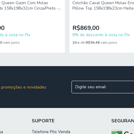
l Queen Gazin Com Molas
Colchão Casal Queen Molas Ens
bi 158x198x32cm Cinza/Preto -
Pillow Top 158x198x23cm Helle
120 Kg
Preto - Suporta até
brar, fazer giro quinzenalmente no sentido pés/cabeceira
00
R$869,00
o à vista no Pix
8% de desconto à vista no Pix
20
sem juros
10
x
de
R$94,46
sem juros
 ou porta de entrada do endereço indicado, desde que o acesso seja per
scadas ou içamento. É responsabilidade do cliente verificar se as d
e concluir sua compra.
 promoções e novidades
SUPORTE
SEGURA
ga
Telefone Pós Venda