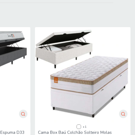
roporcionando toque macio, resistência, durabilidade e um
roporcionando excelente sustentação, estabilidade e
 maior firmeza, estabilidade e durabilidade, contribuindo para
+1
o Espuma D33
Cama Box Baú Colchão Solteiro Molas