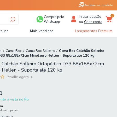
Rastreie seu pedido
0
Iniciar sessão
Compre pelo
Whatsapp
ou
Criar conta
tiuso
Mais vendidos
Lançamentos Premium
o
/
Cama Box
/
Cama Box Solteiro
/
Cama Box Colchão Solteiro
D33 88x188x72cm Minotauro Hellen - Suporta até 120 kg
 Colchão Solteiro Ortopédico D33 88x188x72cm
 Hellen - Suporta até 120 kg
Avalie agora!
0
to à vista no Pix
em
54
sem juros
agamento