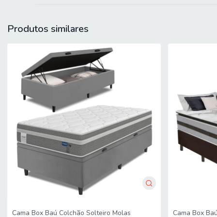
PESO: 34,06 kg
MODELO: Cama Box Colchão Solteiro Ortopédico D33 88x188x72c
Produtos similares
MARCA COLCHÃO: Hellen
MARCA BOX: Prince
REVESTIMENTO SUPERIOR E LATERAL: Revestimento superior em tec
acabamento sofisticado. O revestimento inferior em tecido antid
REVESTIMENTO INTERNO: Estrutura composta por espuma D33, c
conforto. Suporta até 120 kg.
PILLOW: Euro Pillow, camada de conforto extra, agregando aco
OBSERVAÇÃO: O colchão conta com base em EPS (Poliestireno Expa
um excelente desempenho durante o uso.
MATERIAL DA ESTRUTURA DO BOX: Madeira eucalipto resisten
TECIDO BOX: Suede elegante
PÉS: 6 unidades em plástico resistente
Cama Box Baú Colchão Solteiro Molas
Cama Box Baú