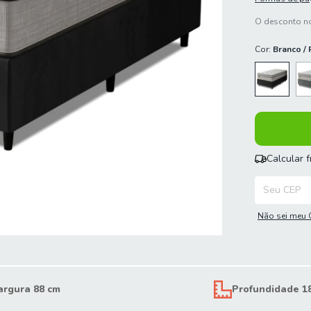
O desconto no
Cor:
Branco / 
Calcular 
Entregas para
Não sei meu 
argura 88 cm
Profundidade 1