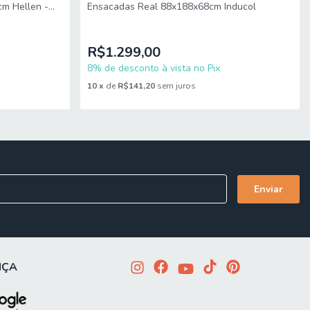
m Hellen -
Ensacadas Real 88x188x68cm Inducol
R$1.299,00
8% de desconto à vista no Pix
10
x
de
R$141,20
sem juros
mitido. Para locais com portaria, a entrega será feita no piso
imensões do produto são compatíveis com portas, elevadores e
NÇA