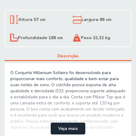
Altura 57 cm
Largura 88 cm
Profundidade 188 cm
Peso 32,32 kg
Descrição
O Conjunto Millenium Solteiro foi desenvolvido para
proporcionar mais conforto, qualidade e bem-estar para
suas noites de sono. O colchão possui espuma de alta
qualidade e densidade D33, proporciona suporte adequado
e estabilidade para o dia a dia. Conta com Pillow Top que é
uma camada extra de conforto, e suporta até 120 kg por
pessoa. O box conta com acabamento em tecido reforçado,
e é excelente para você que busca um produto moderno e
prático. Possui estrutura resistente, confeccionado com
materiais de qualidade garantindo maior durabilidade.
Veja mais