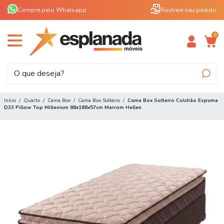
Compre pelo Whatsapp
Rastreie seu pedido
0
Início
/
Quarto
/
Cama Box
/
Cama Box Solteiro
/
Cama Box Solteiro Colchão Espuma
D33 Pillow Top Millenium 88x188x57cm Marrom Hellen