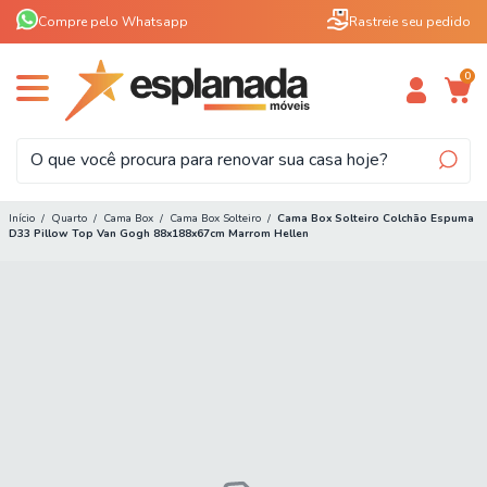
Compre pelo Whatsapp
Rastreie seu pedido
0
Início
/
Quarto
/
Cama Box
/
Cama Box Solteiro
/
Cama Box Solteiro Colchão Espuma
D33 Pillow Top Van Gogh 88x188x67cm Marrom Hellen