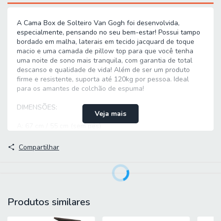
A Cama Box de Solteiro Van Gogh foi desenvolvida,
especialmente, pensando no seu bem-estar! Possui tampo
bordado em malha, laterais em tecido jacquard de toque
macio e uma camada de pillow top para que você tenha
uma noite de sono mais tranquila, com garantia de total
descanso e qualidade de vida! Além de ser um produto
firme e resistente, suporta até 120kg por pessoa. Ideal
para os amantes de colchão de espuma!
DIMENSÕES:
Veja mais
A: 67 cm / 55 cm (sem pés)
L: 88 cm
Compartilhar
P: 188 cm
MODELO: Cama Box Solteiro Van Gogh
MARCA: Hellen
Produtos similares
COR: Marrom
REVESTIMENTO TECIDO SUPERIOR COLCHÃO: Tecido
Malha Bege/Marrom Estampado Floral Bordado