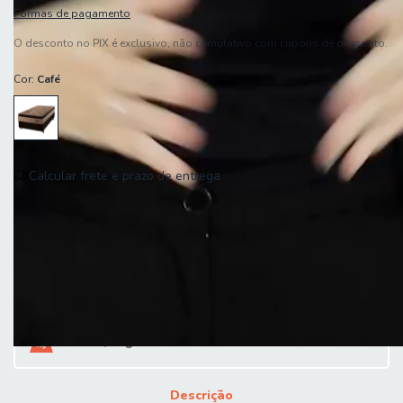
Formas de pagamento
O desconto no PIX é exclusivo, não cumulativo com cupons de desconto.
Cor:
Café
Calcular frete e prazo de entrega
Entregas para o CEP:
Calcular
Peso 42,0 kg
Descrição