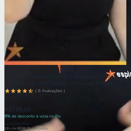
Cama Box Solteiro Colchão Espuma D33 Pillow
Top Van Gogh 88x188x67cm Marrom Hellen
6
Avaliações
SKU:
21581
R$799,00
8% de desconto à vista no Pix
ou
R$868,48
em
10
x de
R$86,85
sem juros