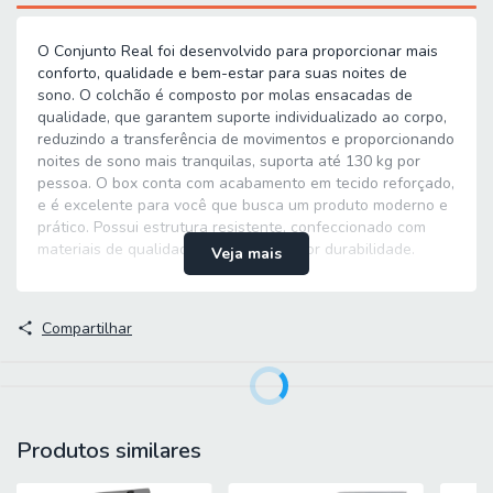
O Conjunto Real foi desenvolvido para proporcionar mais
conforto, qualidade e bem-estar para suas noites de
sono. O colchão é composto por molas ensacadas de
qualidade, que garantem suporte individualizado ao corpo,
reduzindo a transferência de movimentos e proporcionando
noites de sono mais tranquilas, suporta até 130 kg por
pessoa. O box conta com acabamento em tecido reforçado,
e é excelente para você que busca um produto moderno e
prático. Possui estrutura resistente, confeccionado com
materiais de qualidade garantindo maior durabilidade.
Veja mais
MEDIDAS:
Compartilhar
A = 65 cm / 53 cm sem pés
L = 88 cm
P = 188 cm
Produtos similares
PESO SUPORTADO: 130 kg por pessoa