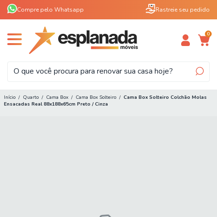
Compre pelo Whatsapp
Rastreie seu pedido
0
Início
/
Quarto
/
Cama Box
/
Cama Box Solteiro
/
Cama Box Solteiro Colchão Molas
Ensacadas Real 88x188x65cm Preto / Cinza