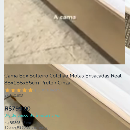
Cama Box Solteiro Colchão Molas Ensacadas Real
88x188x65cm Preto / Cinza
1
Avaliação
SKU:
21803
R$799,00
8% de desconto à vista no Pix
ou
R$868,48
em
10
x de
R$86,85
sem juros