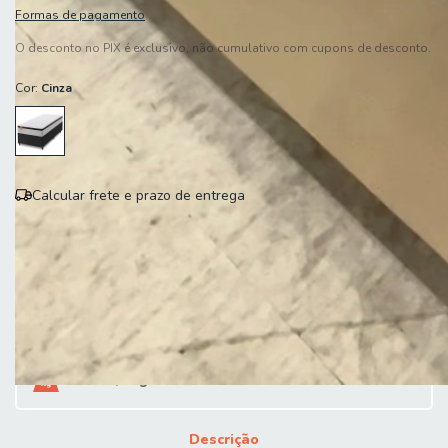
Formas de pagamento
O desconto no PIX é exclusivo, não cumulativo com cupons de desconto.
Cor:
Cinza
Calcular frete e prazo de entrega
Entregas para o CEP:
Calcular
Peso 42,1 kg
Descrição