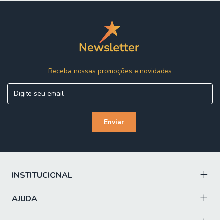
COLCHÃO CONTÉM: ANTI MOFO: prolonga a vida útil do
colchão, preservando a integridade e a qualidade do tecido
/ ANTI ALÉRGICO: proporciona noites de sono mais
tranquilas, saudáveis e livres de irritações / ANTI ÁCARO:
mantém o ambiente de descanso mais puro, higiênico e
agradável
OBSERVAÇÃO: O colchão conta com uma base em EPS,
Receba nossas promoções e novidades
um material resistente, leve e de alta durabilidade, que
garante maior firmeza e prolonga a vida útil do colchão
TECIDO DO BOX: Suede
ESTRUTURA: Madeira de reflorestamento
PÉS: 6 unidades em plásticos de alta resistência
ITENS INCLUSOS 1 Colchão de 0,88m e 1 box baú de
0,88m
INSTITUCIONAL
INSTRUÇÕES E CUIDADOS: Utilizar em local seco e
arejado, não dobrar, fazer giro quinzenalmente no sentido
AJUDA
pés/cabeceira
GARANTIA DO COLCHÃO: 12 meses pelo fabricante