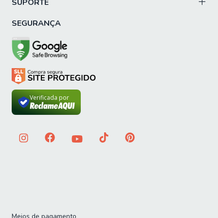
SUPORTE
GARANTIA DO BOX: 3 meses pelo fabricante
SEGURANÇA
Importante sobre a entrega: A entrega é realizada até a
portaria ou porta de entrada do endereço indicado, desde
que o acesso seja permitido. Para locais com portaria, a
entrega será feita no piso térreo. Não realizamos
montagem, desmontagem, transporte por escadas ou
içamento. É responsabilidade do cliente verificar se as
Verificada por
dimensões do produto são compatíveis com portas,
elevadores e corredores. Evite imprevistos: confira todos
os detalhes antes de concluir sua compra.
Meios de pagamento