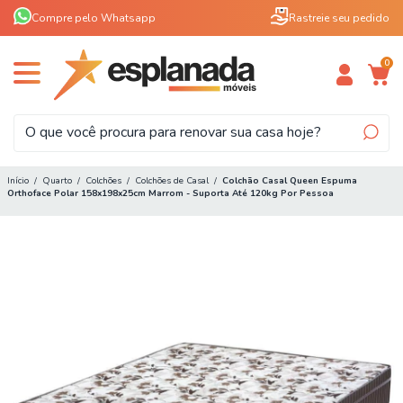
Compre pelo Whatsapp
Rastreie seu pedido
0
Início
/
Quarto
/
Colchões
/
Colchões de Casal
/
Colchão Casal Queen Espuma
Orthoface Polar 158x198x25cm Marrom - Suporta Até 120kg Por Pessoa