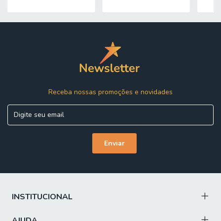
entregas são efetuadas no piso térreo e é de
responsabilidade do cliente a locomoção da mercadoria
até seu apartamento ou casa. Confira as dimensões do
produto e certifique-se de que estão adequadas aos
elevadores, portas e corredores do local da entrega. Não
fazemos a montagem, desmontagem do produto e/ou
portas e janelas, transporte pela escada ou içamento pelo
lado de fora do prédio. Não está incluso no serviço de
entrega o deslocamento até o interior do apartamento,
Receba nossas promoções e novidades
com ou sem elevador, ou deslocamento em locais de difícil
acesso como escadarias.
INSTITUCIONAL
AJUDA