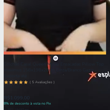
Colchão Casal Queen Molas Ensacadas Pillow Top
Maximus 158x198x28cm Cinza/Branco Gazin -
Suporta até
5
Avaliações
SKU:
12409
R$1.099,00
8% de desconto à vista no Pix
ou
R$1.194,57
em