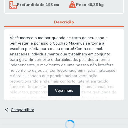
Profundidade 198 cm
Peso 40,86 kg
Descrição
Você merece o melhor quando se trata do seu sono e
bem-estar, e por isso o Colchão Maximus se torna a
escolha perfeita para o seu quarto! Conta com molas
ensacadas individualmente que trabalham em conjunto
para garantir conforto e durabilidade, pois desta forma
independente, o movimento de uma pessoa não interfere
no conforto da outra. Confeccionado em malha matelassê
e fibra siliconada que permite melhor ventilação,
proporcionando ainda mais conforto, lateral em tecido
suede de toque macio e ainda conta com uma camada de
Veja mais
pillow top, proporcionando maciez. Invista na qualidade do
seu sono e experimente garantia total de descanso e
qualidade de vida!
MEDIDAS:
Compartilhar
[ A ] = 28 cm
[ L ] = 158 cm
[ P ] = 198 cm