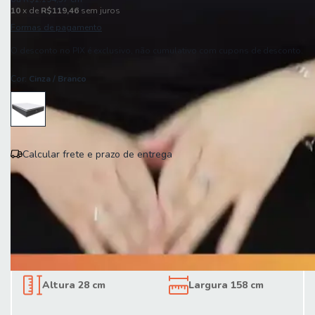
10
x de
R$119,46
sem juros
Formas de pagamento
O desconto no PIX é exclusivo, não cumulativo com cupons de desconto.
Cor:
Cinza / Branco
Calcular frete e prazo de entrega
Entregas para o CEP:
Calcular
Altura 28 cm
Largura 158 cm