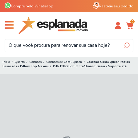
Compre pelo Whatsapp
Rastreie seu pedido
0
Início
/
Quarto
/
Colchões
/
Colchões de Casal Queen
/
Colchão Casal Queen Molas
Ensacadas Pillow Top Maximus 158x198x28cm Cinza/Branco Gazin - Suporta até