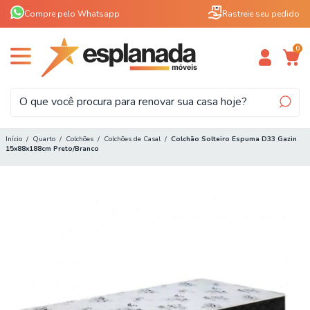
Compre pelo Whatsapp
Rastreie seu pedido
0
Início
/
Quarto
/
Colchões
/
Colchões de Casal
/
Colchão Solteiro Espuma D33 Gazin
15x88x188cm Preto/Branco