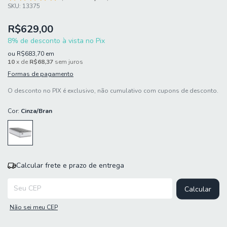
SKU:
13375
R$629,00
8% de desconto à vista no Pix
ou
R$683,70
em
10
x de
R$68,37
sem juros
Formas de pagamento
O desconto no PIX é exclusivo, não cumulativo com cupons de desconto.
Cor:
Cinza/Bran
Calcular frete e prazo de entrega
Entregas para o CEP:
Calcular
Não sei meu CEP