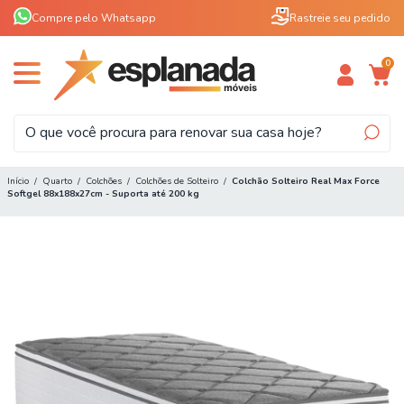
Compre pelo Whatsapp
Rastreie seu pedido
0
Início
/
Quarto
/
Colchões
/
Colchões de Solteiro
/
Colchão Solteiro Real Max Force
Softgel 88x188x27cm - Suporta até 200 kg