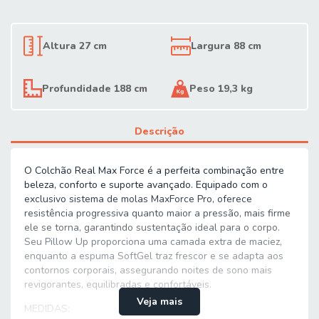
Altura 27 cm
Largura 88 cm
Profundidade 188 cm
Peso 19,3 kg
Descrição
O Colchão Real Max Force é a perfeita combinação entre
beleza, conforto e suporte avançado. Equipado com o
exclusivo sistema de molas MaxForce Pro, oferece
resistência progressiva quanto maior a pressão, mais firme
ele se torna, garantindo sustentação ideal para o corpo.
Seu Pillow Up proporciona uma camada extra de maciez,
enquanto a espuma SoftGel traz frescor e se adapta aos
contornos corporais, assegurando noites de sono mais
revigorantes, equilibradas e confortáveis.
Veja mais
MEDIDAS: