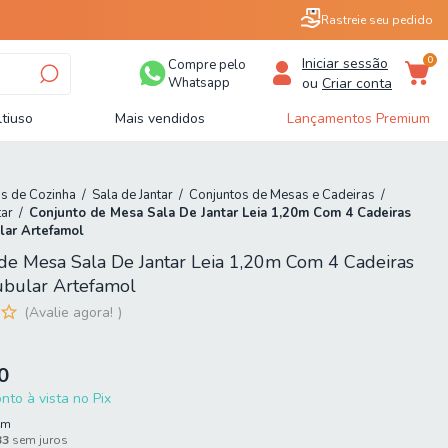
Rastreie seu pedido
0
Iniciar sessão
Compre pelo
Whatsapp
ou
Criar conta
tiuso
Mais vendidos
Lançamentos Premium
s de Cozinha
/
Sala de Jantar
/
Conjuntos de Mesas e Cadeiras
/
tar
/
Conjunto de Mesa Sala De Jantar Leia 1,20m Com 4 Cadeiras
lar Artefamol
de Mesa Sala De Jantar Leia 1,20m Com 4 Cadeiras
ubular Artefamol
Avalie agora!
0
to à vista no Pix
em
33
sem juros