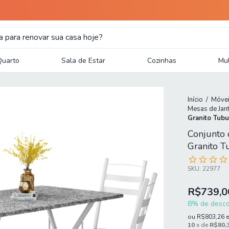
Quarto
Sala de Estar
Cozinhas
Mul
Início
/
Móvei
Mesas de Jan
Granito Tubu
Conjunto 
Granito T
SKU:
22977
R$739,0
8% de descon
ou
R$803,26
10
x de
R$80,