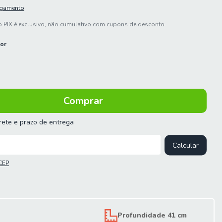
agamento
 PIX é exclusivo, não cumulativo com cupons de desconto.
lor
frete e prazo de entrega
 o CEP:
Calcular
CEP
Profundidade 41 cm