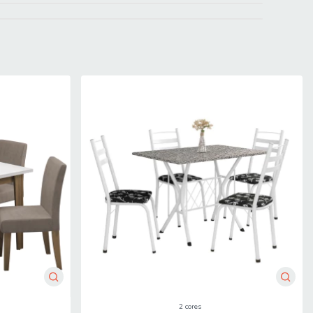
medecido em água e sabão neutro. Em seguida, deverá ser
mitido. Para locais com portaria, a entrega será feita no piso
 do produto são compatíveis com portas, elevadores e
2 cores