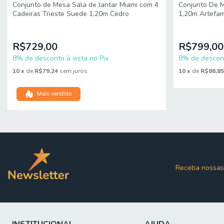
Conjunto de Mesa Sala de Jantar Miami com 4
Conjunto De M
Cadeiras Trieste Suede 1,20m Cedro
1,20m Artefa
R$729,00
R$799,00
8% de desconto à vista no Pix
8% de descont
10
x
de
R$79,24
sem juros
10
x
de
R$86,8
Mais vendido
Receba nossas