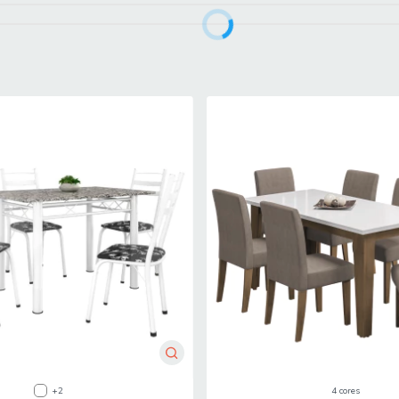
eiras Granito Tubular
 que a limpeza dos móveis seja feita com pano limpo e levemente u
 ou porta de entrada do endereço indicado, desde que o acesso seja per
ou içamento. É responsabilidade do cliente verificar se as dimensões
e concluir sua compra.
+2
4 cores