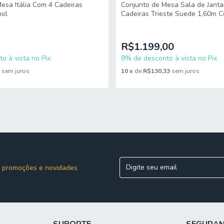
esa Itália Com 4 Cadeiras
Conjunto de Mesa Sala de Janta
mol
Cadeiras Trieste Suede 1,60m C
R$1.199,00
o à vista no Pix
8% de desconto à vista no Pix
5
sem juros
10
x
de
R$130,33
sem juros
 promoções e novidades