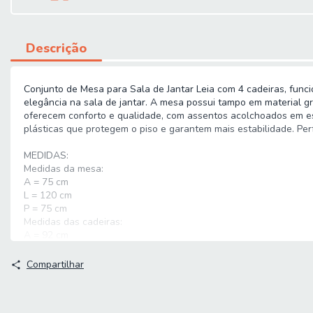
Descrição
Conjunto de Mesa para Sala de Jantar Leia com 4 cadeiras, funci
elegância na sala de jantar. A mesa possui tampo em material gr
oferecem conforto e qualidade, com assentos acolchoados em esp
plásticas que protegem o piso e garantem mais estabilidade. Per
MEDIDAS:
Medidas da mesa:
A = 75 cm
L = 120 cm
P = 75 cm
Medidas das cadeiras:
A = 92 cm
L = 34 cm
P = 41 cm
Compartilhar
PESO MESA: 78,80Kg (Base + Tampo)
PESO CADEIRA: 2,36Kg cada
PESO SUPORTADO PELA MESA: 25Kg distribuídos