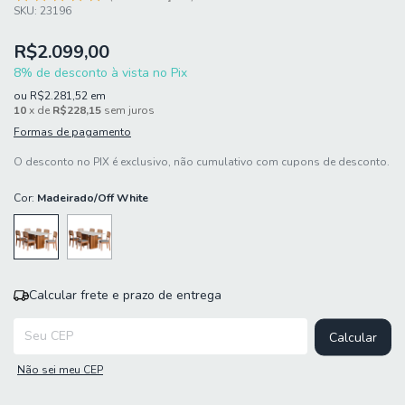
SKU:
23196
R$2.099,00
8% de desconto à vista no Pix
ou
R$2.281,52
em
10
x de
R$228,15
sem juros
Formas de pagamento
O desconto no PIX é exclusivo, não cumulativo com cupons de desconto.
Cor:
Madeirado/Off White
Calcular frete e prazo de entrega
Entregas para o CEP:
Calcular
Não sei meu CEP