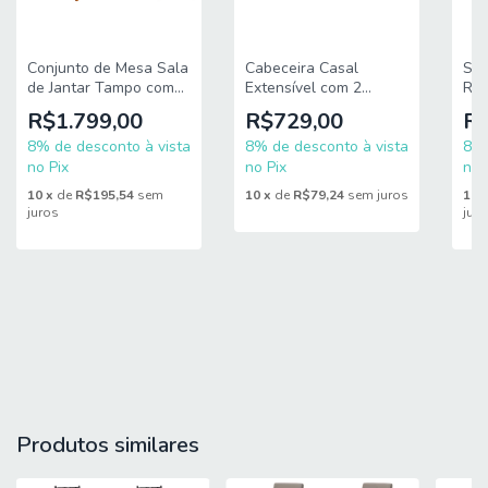
Conjunto de Mesa Sala
Cabeceira Casal
Sof
de Jantar Tampo com
Extensível com 2
Rec
Vidro 1,60m Grécia 6
Mesas de Apoio Ripado
Lug
R$1.799,00
R$729,00
R$
Cadeiras Santiago
e Estofado
Cop
Dobuê
8% de desconto à vista
Cinamomo/Off White
8% de desconto à vista
Kan
8% 
Suíça RV Móveis
no Pix
no Pix
no 
10
x
de
R$195,54
sem
10
x
de
R$79,24
sem juros
10
juros
jur
Produtos similares