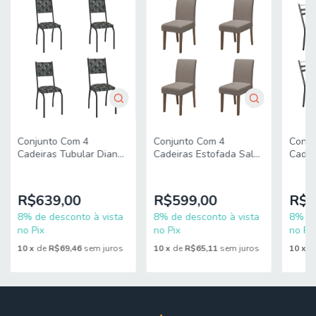
Conju
Conjunto Com 4
Conjunto Com 4
Cadeir
Cadeiras Tubular Diana
Cadeiras Estofada Sala
Artef
Preto Fosco Assento
de Jantar Trieste Siena
Mosaico Artefamol
Cedro / Mascavo Dobuê
R$4
R$639,00
R$599,00
8% de
8% de desconto à vista
8% de desconto à vista
no Pix
no Pix
no Pix
10
x
d
10
x
de
R$69,46
sem juros
10
x
de
R$65,11
sem juros