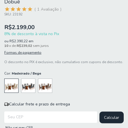
Dobuê
1
Avaliação
SKU:
23192
R$2.199,00
8% de desconto à vista no Pix
ou
R$2.390,22
em
10
x de
R$239,02
sem juros
Formas de pagamento
O desconto no PIX é exclusivo, não cumulativo com cupons de desconto.
Cor:
Madeirado / Bege
Calcular frete e prazo de entrega
Entregas para o CEP:
Calcular
Não sei meu CEP