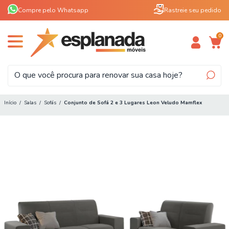
Compre pelo Whatsapp
Rastreie seu pedido
0
Início
/
Salas
/
Sofás
/
Conjunto de Sofá 2 e 3 Lugares Leon Veludo Mamflex