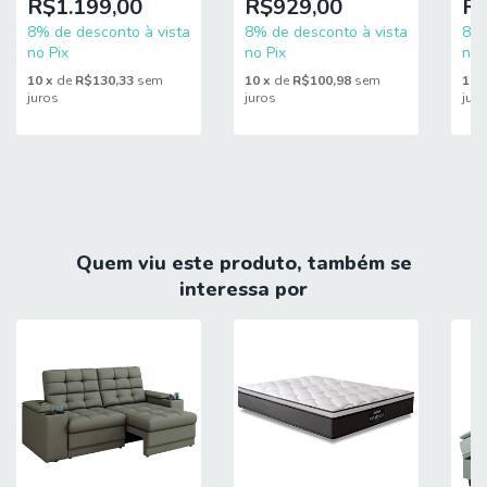
R$1.199,00
R$929,00
R$
Mamflex
8% de desconto à vista
8% de desconto à vista
8% 
no Pix
no Pix
no 
 1,67m de largura.
Medidas 3 Lugares:
10
x
de
R$130,33
sem
10
x
de
R$100,98
sem
10
juros
juros
jur
 1,23m de largura.
Medidas 2 Lugares:
 Encosto removível e acabamento em 
Diferencial:
veludo.
Quem viu este produto, também se
interessa por
 1 Sofá 3 lugares + 1 Sofá 2 
Itens Inclusos:
lugares.
Compre com Entrega Rápida e Condições 
Especiais