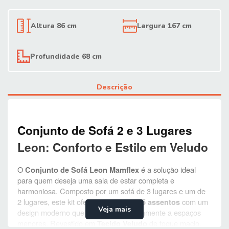
Altura 86 cm
Largura 167 cm
Profundidade 68 cm
Descrição
Conjunto de Sofá 2 e 3 Lugares 
Leon: Conforto e Estilo em Veludo
O 
 é a solução ideal 
Conjunto de Sofá Leon Mamflex
para quem deseja uma sala de estar completa e 
harmoniosa. Composto por um sofá de 3 lugares e um de 
2 lugares, este kit oferece um total de 
 com um 
5 assentos
Veja mais
design moderno que se adapta perfeitamente a espaços 
menores. Revestido em 
 de toque macio, 
Tecido Veludo