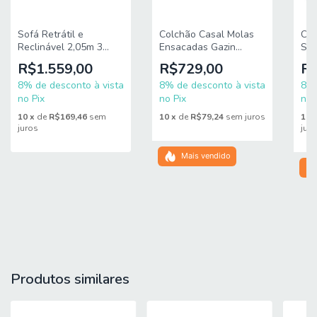
Na Esplanada Móveis, você renova sua sala com os 
melhores produtos da 
 e conta com uma logística 
Mamflex
Sofá Retrátil e
Colchão Casal Molas
Cam
ágil e segura. Aproveite nossas ofertas e transforme sua 
Reclinável 2,05m 3
Ensacadas Gazin
Sol
casa com economia.
Lugares Com Porta
Maximus
Ens
R$1.559,00
R$729,00
R$
Copos Entrada USB
138x188x24cm
To
Kansas Veludo Luizzi
8% de desconto à vista
8% de desconto à vista
Hel
8% 
no Pix
no Pix
no 
 Adicione o Conjunto de Sofá Leon ao 
Aproveite agora!
10
x
de
R$169,46
sem
10
x
de
R$79,24
sem juros
10
seu carrinho e desfrute de uma sala renovada com 
juros
jur
 e pagamento facilitado em 
entrega rápida
até 10x sem 
. 
juros
Compre já!
Mais vendido
Produtos similares