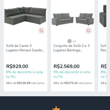
+1
Sofá de Canto 5
Conjunto de Sofá 2 e 3
Sofá R
Lugares Renaut Suede
Lugares Bertioga
Recli
Cinza Mamflex
Veludo Luizzi
2,20m
Cinza 
R$929,00
R$2.569,00
R$1
8% de desconto à vista
8% de desconto à vista
8% de
no Pix
no Pix
no Pix
10
x
de
R$100,98
sem juros
10
x
de
R$279,24
sem juros
10
x
d