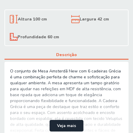
Altura 100 cm
Largura 42 cm
Profundidade 60 cm
Descrição
O conjunto de Mesa Amsterdã New com 6 cadeiras Grécia
é uma combinação perfeita de charme e sofisticação para
qualquer ambiente. A mesa apresenta um tampo giratório
para ajudar nas refeições em MDF de alta resistência, com
base ripada que adiciona um toque de elegância
proporcionando flexibilidade e funcionalidade. A Cadeira
Grécia é uma peça de destaque que traz estilo e conforto
para o seu espaço. Com assento acolchoado e encosto
bordado com espaldar, ela é revestida com tecido Veluplus
de alta qualidade, que oferece toque macio e durabilidade
Veja mais
excepcional. Feita com materiais resistentes e fáceis de