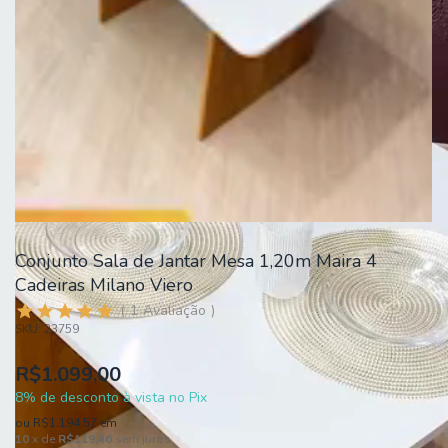
Conjunto Sala de Jantar Mesa 1,20m Maira 4
Cadeiras Milano Viero
1
Avaliação
SKU:
23759
R$1.099,00
8% de desconto à vista no Pix
ou
R$1.194,57
em
10
x de
R$119,46
sem juros