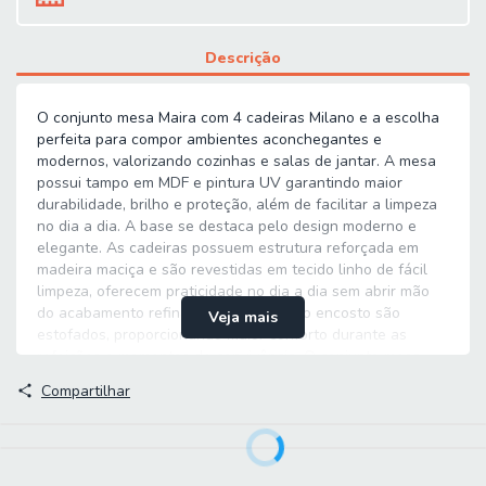
Descrição
O conjunto mesa Maira com 4 cadeiras Milano e a escolha
perfeita para compor ambientes aconchegantes e
modernos, valorizando cozinhas e salas de jantar. A mesa
possui tampo em MDF e pintura UV garantindo maior
durabilidade, brilho e proteção, além de facilitar a limpeza
no dia a dia. A base se destaca pelo design moderno e
elegante. As cadeiras possuem estrutura reforçada em
madeira maciça e são revestidas em tecido linho de fácil
limpeza, oferecem praticidade no dia a dia sem abrir mão
do acabamento refinado. O assento e o encosto são
Veja mais
estofados, proporcionando maior conforto durante as
refeições e momentos de convivência. O conjunto mesa
Maira com cadeira Milano combina qualidade, durabilidade
Compartilhar
e design elegante em cada detalhe.
MEDIDAS MESA:
A = 77,3 cm