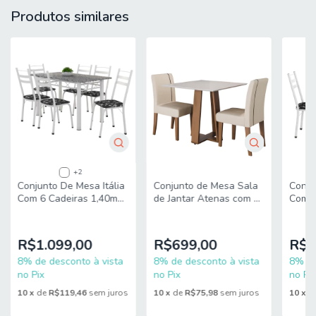
Produtos similares
L = 120 cm
P = 80 cm
MEDIDAS CADEIRA (cada):
A = 98,5 cm
L = 41 cm
P = 59 cm
PESO MESA: 24,80 kg
+2
PESO CADEIRA: 13,40 kg
Conjunto De Mesa Itália
Conjunto de Mesa Sala
Conju
Com 6 Cadeiras 1,40m
de Jantar Atenas com 2
Com 4
PESO SUPORTADO MESA: 50 Kg (distribuídos)
Artefamol
Cadeiras Carvalho/Off
Artef
White/Bege 0,90m
PESO SUPORTADO CADEIRA: 90 Kg cada
Quadrada Dobuê
R$1.099,00
R$699,00
R$6
MODELO: Conjunto Sala de Jantar Mesa 1,20m Maira 4
8% de desconto à vista
8% de desconto à vista
8% de
Cadeiras Milano Viero
no Pix
no Pix
no Pix
10
x
de
R$119,46
sem juros
10
x
de
R$75,98
sem juros
10
x
d
MARCA: Viero