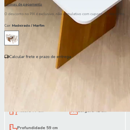
Formas de pagamento
O desconto no PIX é exclusivo, não cumulativo com cupons de desconto.
Cor:
Madeirado / Marfim
Calcular frete e prazo de entrega
Entregas para o CEP:
Calcular
Altura 77 cm
Largura 41 cm
Profundidade 59 cm