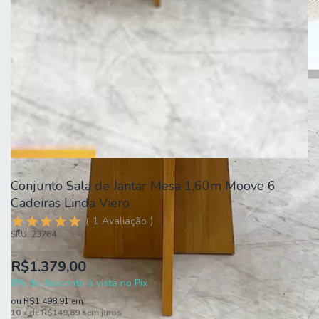
Conjunto Sala de Jantar Mesa 1,60m Moove 6
Cadeiras Linda Viero
1
Avaliação
SKU:
23764
R$1.379,00
8% de desconto à vista no Pix
ou
R$1.498,91
em
10
x de
R$149,89
sem juros