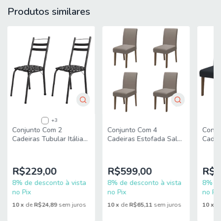
L = 160 cm
Produtos similares
P = 80 cm
Medidas Cadeiras (cada):
A = 88,3 cm
L = 39,5 cm
P = 49,6 cm
PESO MESA: 31,80 Kg
+3
PESO CADEIRA: 13 Kg (cada)
Conjunto Com 2
Conjunto Com 4
Conju
Cadeiras Tubular Itália
Cadeiras Estofada Sala
Cadei
PESO SUPORTADO MESA: 50 Kg (distribuídos)
Artefamol
de Jantar Trieste Siena
de Jan
Cedro / Mascavo Dobuê
Dobu
PESO SUPORTADO CADEIRA: 90 Kg cada
R$229,00
R$599,00
R$2
MODELO: Conjunto Sala de Jantar Mesa 1,60m Moove 6
8% de desconto à vista
8% de desconto à vista
8% de
Cadeiras Linda Viero
no Pix
no Pix
no Pix
MARCA: Viero
10
x
de
R$24,89
sem juros
10
x
de
R$65,11
sem juros
10
x
d
ESTRUTURA MESA: MDF (tampo) / MDP (base)