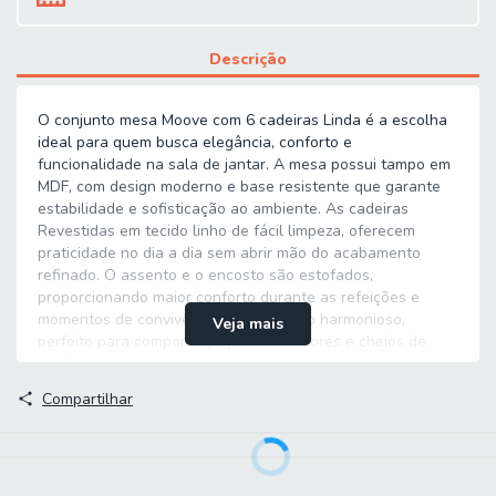
Descrição
O conjunto mesa Moove com 6 cadeiras Linda é a escolha
ideal para quem busca elegância, conforto e
funcionalidade na sala de jantar. A mesa possui tampo em
MDF, com design moderno e base resistente que garante
estabilidade e sofisticação ao ambiente. As cadeiras
Revestidas em tecido linho de fácil limpeza, oferecem
praticidade no dia a dia sem abrir mão do acabamento
refinado. O assento e o encosto são estofados,
proporcionando maior conforto durante as refeições e
momentos de convivência. Um conjunto harmonioso,
Veja mais
perfeito para compor espaços acolhedores e cheios de
estilo.
Compartilhar
MEDIDAS:
Medidas Mesa:
A = 77,5 cm