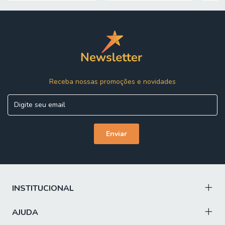
ESTRUTURA CADEIRA: MDP / MDF
PINTURA MESA: UV
PINTURA CADEIRA: UV
ACABAMENTO: Semi brilho
Receba nossas promoções e novidades
ESPESSURA DO TAMPO: 18mm
TECIDO DA CADEIRA: Linho de toque macio
REVESTIMENTO ASSENTO E ENCOSTO DA CADEIRA:
Espuma D26 de alta qualidade, proporcionando maior
conforto, firmeza e excelente sustentação para o uso
diário.
PÉS: Sapatas Plásticas
QUANTIDADE DE LUGARES: 6
INSTITUCIONAL
DIFERENCIAL: Material de alta resistência / Cadeiras
estofadas e revestidas em tecido linho, oferecendo toque
AJUDA
macio / Tampo da mesa em MDF de alta resistencia