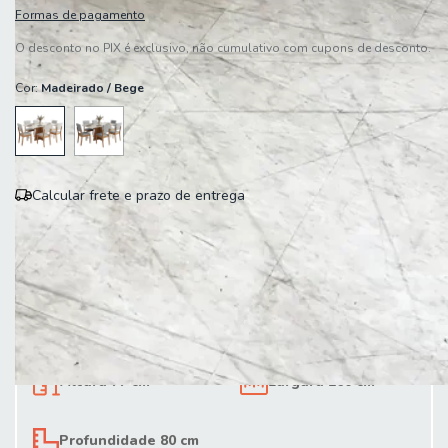
Formas de pagamento
O desconto no PIX é exclusivo, não cumulativo com cupons de desconto.
Cor:
Madeirado / Bege
Calcular frete e prazo de entrega
Entregas para o CEP:
Calcular
Altura 77 cm
Largura 160 cm
Profundidade 80 cm