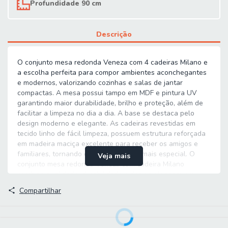
Profundidade 90 cm
Descrição
O conjunto mesa redonda Veneza com 4 cadeiras Milano e
a escolha perfeita para compor ambientes aconchegantes
e modernos, valorizando cozinhas e salas de jantar
compactas. A mesa possui tampo em MDF e pintura UV
garantindo maior durabilidade, brilho e proteção, além de
facilitar a limpeza no dia a dia. A base se destaca pelo
design moderno e elegante. As cadeiras revestidas em
tecido linho de fácil limpeza, possuem estrutura reforçada
em madeira maciça excelente para receber os amigos e
familiares, tornando o momento ainda mais especial. O
Veja mais
conjunto mesa redonda Veneza com cadeira Milano
combina qualidade, durabilidade e design elegante em
cada detalhe.
Compartilhar
MEDIDAS MESA:
A = 78,7 cm