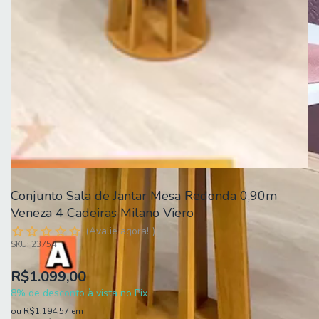
Conjunto Sala de Jantar Mesa Redonda 0,90m
Veneza 4 Cadeiras Milano Viero
Avalie agora!
SKU:
23754
R$1.099,00
8% de desconto à vista no Pix
ou
R$1.194,57
em