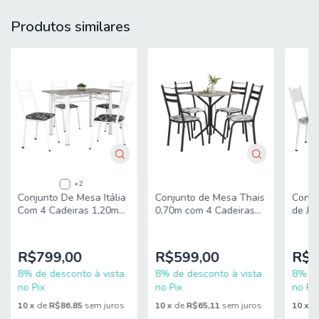
L = 90 cm
Produtos similares
P = 90 cm
MEDIDAS CADEIRA (cada):
A = 98,5 cm
L = 41 cm
P = 59 cm
PESO MESA: 20,40 Kg
PESO CADEIRA: 13,40 kg (cada)
+2
Conjunto de Mesa Thais
Conjunto De Mesa Itália
Conju
PESO SUPORTADO MESA: 50 Kg (distribuídos)
0,70m com 4 Cadeiras
Com 4 Cadeiras 1,20m
de Ja
Artefamol Granito / Dark
Artefamol
Cadei
PESO SUPORTADO CADEIRA: 90 Kg cada
Madei
Branc
MODELO: Conjunto Sala de Jantar Mesa Redonda 0,90m
R$599,00
R$799,00
R$1
Veneza 4 Cadeiras Milano Viero
8% de desconto à vista
8% de desconto à vista
8% de
no Pix
no Pix
no Pix
MARCA: Viero
10
x
de
R$65,11
sem juros
10
x
de
R$86,85
sem juros
10
x
d
ESTRUTURA MESA: MDF (tampo) e MDP (base)