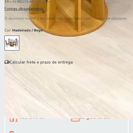
10
x de
R$119,46
sem juros
Formas de pagamento
O desconto no PIX é exclusivo, não cumulativo com cupons de desconto.
Cor:
Madeirado / Bege
Calcular frete e prazo de entrega
Entregas para o CEP:
Calcular
Altura 79 cm
Largura 90 cm