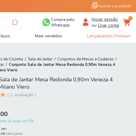
Rastreie seu pedido
0
Iniciar sessão
Compre pelo
Whatsapp
ou
Criar conta
tiuso
Mais vendidos
Lançamentos Premium
s de Cozinha
/
Sala de Jantar
/
Conjuntos de Mesas e Cadeiras
/
tar
/
Conjunto Sala de Jantar Mesa Redonda 0,90m Veneza 4
ano Viero
Sala de Jantar Mesa Redonda 0,90m Veneza 4
Milano Viero
1
Avaliação
,00
to à vista no Pix
7
em
,46
sem juros