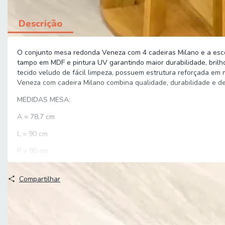
Descrição
O conjunto mesa redonda Veneza com 4 cadeiras Milano e a esco
tampo em MDF e pintura UV garantindo maior durabilidade, brilho
tecido veludo de fácil limpeza, possuem estrutura reforçada em
Veneza com cadeira Milano combina qualidade, durabilidade e d
MEDIDAS MESA:
A = 78,7 cm
L = 90 cm
P = 90 cm
MEDIDAS CADEIRA (cada):
Compartilhar
A = 98,5 cm
L = 41 cm
P = 59 cm