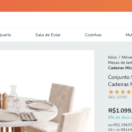
Quarto
Sala de Estar
Cozinhas
Mul
Início
/
Móvei
Mesas de Jan
Cadeiras Mil
Conjunto 
Cadeiras 
SKU:
23755
R$1.099
8% de descon
ou
R$1.194,5
10
x de
R$119