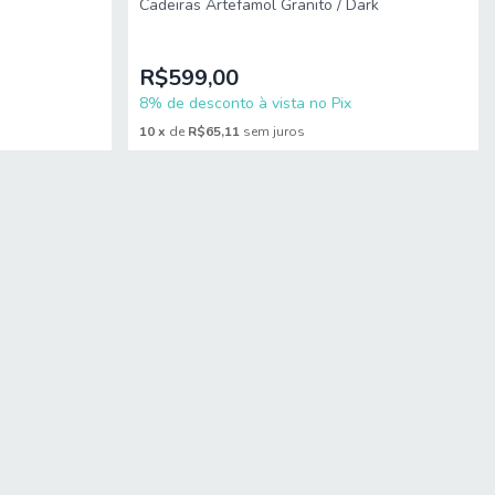
Cadeiras Artefamol Granito / Dark
 sustentação para o uso diário.
R$599,00
8% de desconto à vista no Pix
MDF.
10
x
de
R$65,11
sem juros
mitido. Para locais com portaria, a entrega será feita no piso
imensões do produto são compatíveis com portas, elevadores e
NÇA