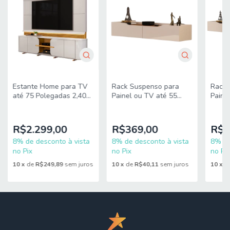
Estante Home para TV
Rack Suspenso para
Rack 
até 75 Polegadas 2,40m
Painel ou TV até 55
Paine
Led 4 Portas Londres Dj
Polegadas 1,36m 2
Poleg
Móveis
Gavetas Efraín Off
Gavet
White
Whit
R$2.299,00
R$369,00
R$4
8% de desconto à vista
8% de desconto à vista
8% de
no Pix
no Pix
no Pix
10
x
de
R$249,89
sem juros
10
x
de
R$40,11
sem juros
10
x
d