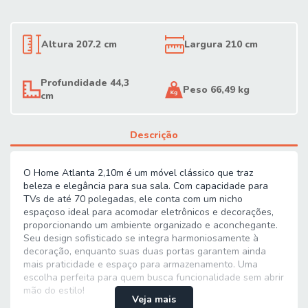
Altura 207.2 cm
Largura 210 cm
Profundidade 44,3
Peso 66,49 kg
cm
Descrição
O Home Atlanta 2,10m é um móvel clássico que traz
beleza e elegância para sua sala. Com capacidade para
TVs de até 70 polegadas, ele conta com um nicho
espaçoso ideal para acomodar eletrônicos e decorações,
proporcionando um ambiente organizado e aconchegante.
Seu design sofisticado se integra harmoniosamente à
decoração, enquanto suas duas portas garantem ainda
mais praticidade e espaço para armazenamento. Uma
escolha perfeita para quem busca funcionalidade sem abrir
mão do estilo!
Veja mais