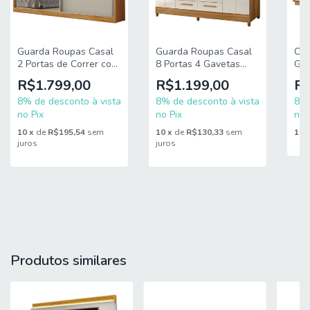
dificuldades mencionadas, deverá entrar em contato para
análise e cotação do valor do serviço.
Certifique-se de tudo antes de finalizar a compra, evitando
assim futuros desagrados ou imprevistos com a entrega.
Guarda Roupas Casal
Guarda Roupas Casal
Côm
2 Portas de Correr com
8 Portas 4 Gavetas
Geó
Espelho 4 Gavetas Flex
Montana
R$1.799,00
R$1.199,00
R$
100% MDF Austria
8% de desconto à vista
8% de desconto à vista
8% 
no Pix
no Pix
no 
10
x
de
R$195,54
sem
10
x
de
R$130,33
sem
10
juros
juros
Produtos similares