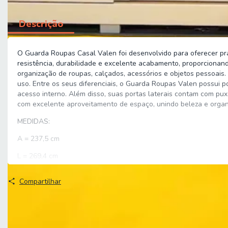
Descrição
O Guarda Roupas Casal Valen foi desenvolvido para oferecer pra
resistência, durabilidade e excelente acabamento, proporcionando
organização de roupas, calçados, acessórios e objetos pessoai
uso. Entre os seus diferenciais, o Guarda Roupas Valen possui p
acesso interno. Além disso, suas portas laterais contam com pux
com excelente aproveitamento de espaço, unindo beleza e orga
MEDIDAS:
A = 237,5 cm
L = 269,4 cm
P = 61,5 cm
Compartilhar
MEDIDAS DOS PÉS:
A = 5 cm
L = 4 cm