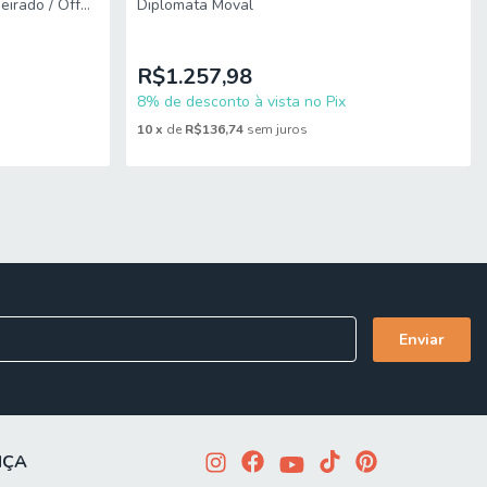
irado / Off
Diplomata Moval
R$1.257,98
8% de desconto à vista no Pix
10
x
de
R$136,74
sem juros
NÇA