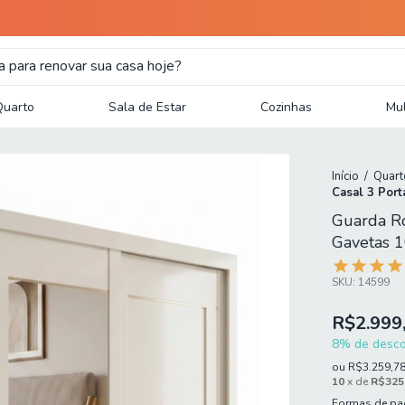
Quarto
Sala de Estar
Cozinhas
Mul
Início
/
Quart
Casal 3 Por
Guarda Ro
Gavetas 
SKU:
14599
R$2.999
8% de descon
ou
R$3.259,7
10
x de
R$325
Formas de p