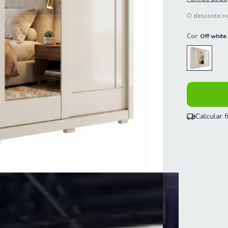
O desconto no
Cor:
Off white
Calcular 
Entregas para