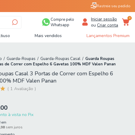
Rastreie seu pedido
0
Iniciar sessão
Compre pelo
Whatsapp
ou
Criar conta
tiuso
Mais vendidos
Lançamentos Premium
o
/
Guarda-Roupas
/
Guarda-Roupas Casal
/
Guarda Roupas
tas de Correr com Espelho 6 Gavetas 100% MDF Valen Panan
upas Casal 3 Portas de Correr com Espelho 6
100% MDF Valen Panan
1
Avaliação
,00
to à vista no Pix
8
em
,98
sem juros
agamento