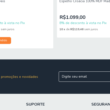
veis
Espelho Croácia 100% MDF Made
White Notável
R$1.099,00
o à vista no Pix
8% de desconto à vista no Pix
1
sem juros
10
x
de
R$119,46
sem juros
ndido
 promoções e novidades
SUPORTE
SEGURA