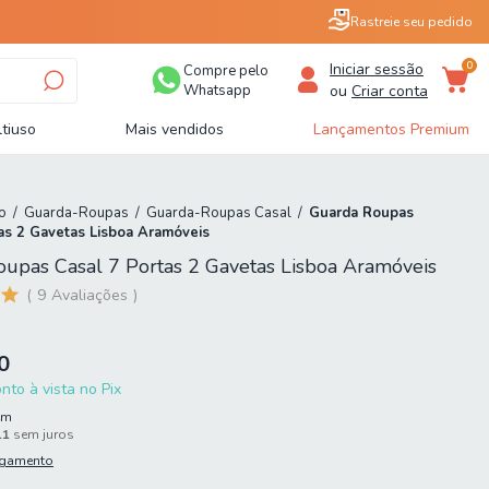
Rastreie seu pedido
0
Iniciar sessão
Compre pelo
Whatsapp
ou
Criar conta
tiuso
Mais vendidos
Lançamentos Premium
o
/
Guarda-Roupas
/
Guarda-Roupas Casal
/
Guarda Roupas
as 2 Gavetas Lisboa Aramóveis
upas Casal 7 Portas 2 Gavetas Lisboa Aramóveis
9
Avaliações
0
to à vista no Pix
em
11
sem juros
agamento