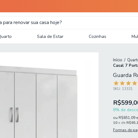
Quarto
Sala de Estar
Cozinhas
Mul
Início
/
Quart
Casal 7 Port
Guarda Ro
SKU:
13331
R$599,0
8% de descon
ou
R$651,09
10
x de
R$65,
Formas de p