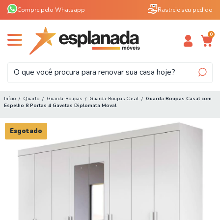
Compre pelo Whatsapp
Rastreie seu pedido
0
Início
/
Quarto
/
Guarda-Roupas
/
Guarda-Roupas Casal
/
Guarda Roupas Casal com
Espelho 8 Portas 4 Gavetas Diplomata Moval
Esgotado