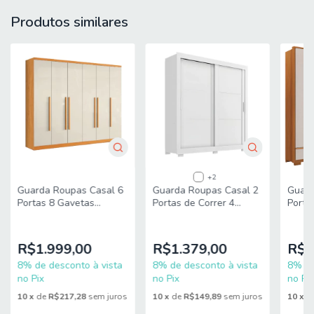
[ P ] = 47 cm
Produtos similares
MATERIAL: MDP/MDF
ACABAMENTO: Pintura Uv
ESPELHO: Sim, 4 Espelhos
PORTAS: 8 Portas
GAVETAS: 4 Gavetas
MEDIDA DAS GAVETAS:
[ A ] = 11 cm
[ L ] = 47 cm
[ P ] = 34 cm
PRATELEIRAS: 10 Prateleiras
DOBRADIÇAS: Metálicas
PUXADORES: MDF
+2
CABIDEIROS: Sim
Guarda Roupas Casal 6
Guarda Roupas Casal 2
Guard
QUANTIDADE DE CABIDEIRO: 2 Cabideiros
Portas 8 Gavetas
Portas de Correr 4
Porta
Canadá Madeirado / Off
Gavetas Titanium
MDF 
CORREDIÇA: Metálicas
White Aramóveis
Zanzini
Madei
PÉS: 8 Pés
Notáv
PRATELEIRAS SUPORTAM ATÉ: 6 Kg
R$1.999,00
R$1.379,00
R$1
GAVETAS SUPORTAM ATÉ: 6 Kg
8% de desconto à vista
8% de desconto à vista
8% de
PESO: 142,42Kg
no Pix
no Pix
no Pix
GARANTIA DE FABRICA: 6 Meses
10
x
de
R$217,28
sem juros
10
x
de
R$149,89
sem juros
10
x
d
DIFERENCIAL: Produzido em MDP de alta qualidade;