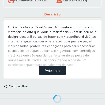
Profundidade 47 cm
Peso 142,42 kg
Descrição
O Guarda-Roupa Casal Moval Diplomata é produzido com
materiais de alta qualidade e resistência. Além de seu belo
design, possuí 8 portas de bater com 4 espelhos, divisórias
interna (ele/ela), cabideiro para acomodar jeans e peças
mais pesadas, prateleiras espaçosas para seus acessórios,
cosméticos e roupas de cama, e 4 gavetas com corrediças
metálicas que vão guardar perfeitamente as peças de
roupas mais delicadas. Disponibilizando ainda de um
excelente espaço para os calçados do casal!
Veja mais
MODELO: Guarda Roupas Casal com Espelho 8 Portas 4
Gavetas Diplomata Moval
Compartilhar
MARCA: Moval
MEDIDAS:
[ A ] = 212 cm
[ L ] = 236 cm