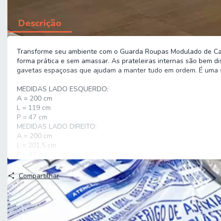
Descrição
Transforme seu ambiente com o Guarda Roupas Modulado de Canto
forma prática e sem amassar. As prateleiras internas são bem d
gavetas espaçosas que ajudam a manter tudo em ordem. É uma sol
MEDIDAS LADO ESQUERDO:
A = 200 cm
L = 119 cm
P = 47 cm
MEDIDAS LADO DIREITO:
A = 200 cm
L = 201,5 cm
P = 47 cm
PESO: 190,80kg
PESO SUPORTADO ATÉ: 112kg
Compartilhar
PRATELEIRAS SUPORTAM ATÉ: 6kg
CADIDEIROS SUPORTAM ATÉ: 12kg
GAVETAS SUPORTAM ATÉ: 3kg
MODELO: Guarda Roupas Modulado de Canto Madrid com 9 Port
MARCA: Maxel