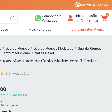
Rastreie seu pedido
0
Iniciar sessão
Compre pelo
Whatsapp
ou
Criar conta
tiuso
Mais vendidos
Lançamentos Premium
o
/
Guarda-Roupas
/
Guarda-Roupas Modulado
/
Guarda Roupas
 Canto Madrid com 9 Portas Maxel
oupas Modulado de Canto Madrid com 9 Portas
2
Avaliações
,00
to à vista no Pix
3
em
,54
sem juros
agamento