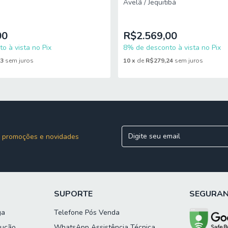
Avelã / Jequitibá
ou içamento. É responsabilidade do cliente verificar se as dimensões
e concluir sua compra.
00
R$2.569,00
o à vista no Pix
8% de desconto à vista no Pix
33
sem juros
10
x
de
R$279,24
sem juros
 promoções e novidades
SUPORTE
SEGURA
ga
Telefone Pós Venda
lução
WhatsApp Assistência Técnica