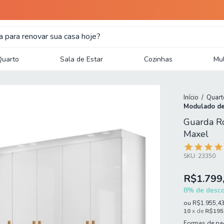
Quarto
Sala de Estar
Cozinhas
Mul
Início
/
Quart
Modulado de
Guarda R
Maxel
SKU:
23350
R$1.799
8% de descon
ou
R$1.955,4
10
x de
R$195
Formas de p