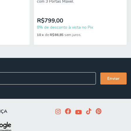
com 3 Portas Maxel
 do produto são compatíveis com portas, elevadores e
R$799,00
8% de desconto à vista no Pix
10
x
de
R$86,85
sem juros
NÇA