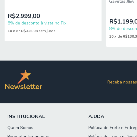
Gavetas J&A
Não realizamos montagem, desmontagem, transporte por escadas 
corredores. Evite imprevistos: confira todos os detalhes antes d
R$2.999,00
R$1.199,
8% de desconto à vista no Pix
8% de descont
10
x
de
R$325,98
sem juros
10
x
de
R$130,
Receba nossas
INSTITUCIONAL
AJUDA
Quem Somos
Política de Frete e Entre
Perguntas Frequentes
Política de Troca e Devo