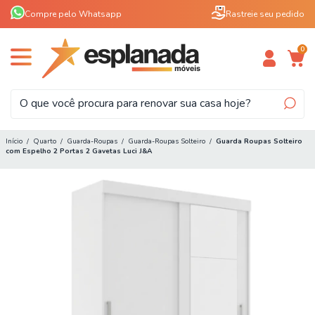
Compre pelo Whatsapp
Rastreie seu pedido
0
Início
/
Quarto
/
Guarda-Roupas
/
Guarda-Roupas Solteiro
/
Guarda Roupas Solteiro
com Espelho 2 Portas 2 Gavetas Luci J&A