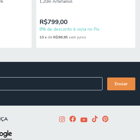
rk
1,20m Artefamol
mitido. Para locais com portaria, a entrega será feita no piso
imensões do produto são compatíveis com portas, elevadores e
R$799,00
8% de desconto à vista no Pix
10
x
de
R$86,85
sem juros
NÇA