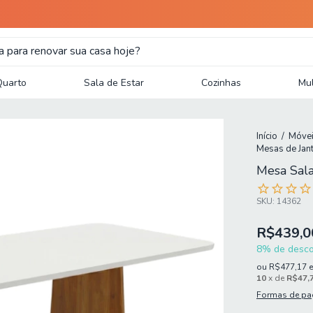
Quarto
Sala de Estar
Cozinhas
Mul
Início
/
Móvei
Mesas de Jan
Mesa Sala
SKU:
14362
R$439,0
8% de descon
ou
R$477,17
10
x de
R$47,
Formas de p