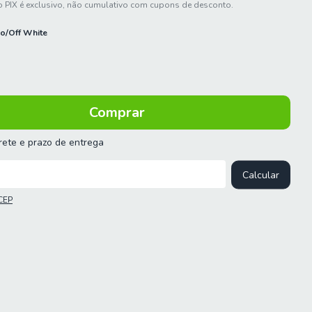
 PIX é exclusivo, não cumulativo com cupons de desconto.
o/Off White
frete e prazo de entrega
 o CEP:
Calcular
CEP