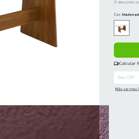
O desconto no
Cor:
Madeirad
Calcular 
Entregas para
Não sei meu 