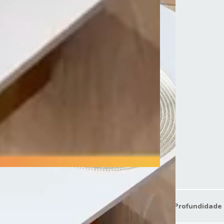
argura 160 cm
Profundidade