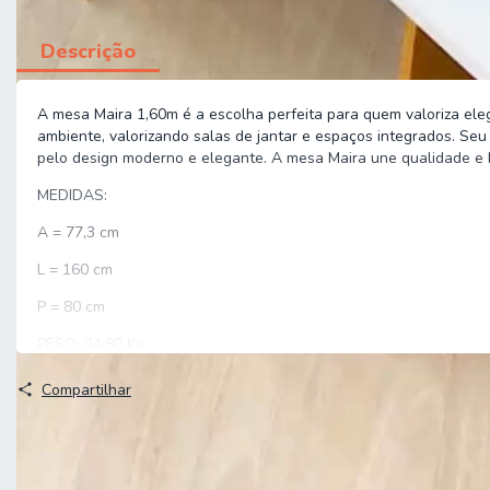
Descrição
A mesa Maira 1,60m é a escolha perfeita para quem valoriza eleg
ambiente, valorizando salas de jantar e espaços integrados. Seu 
pelo design moderno e elegante. A mesa Maira une qualidade e 
MEDIDAS:
A = 77,3 cm
L = 160 cm
P = 80 cm
PESO: 24,80 Kg
PESO SUPORTADO: 50 Kg (distribuídos)
Compartilhar
Características
MODELO: Mesa Sala de Jantar 1,60m Maira Viero