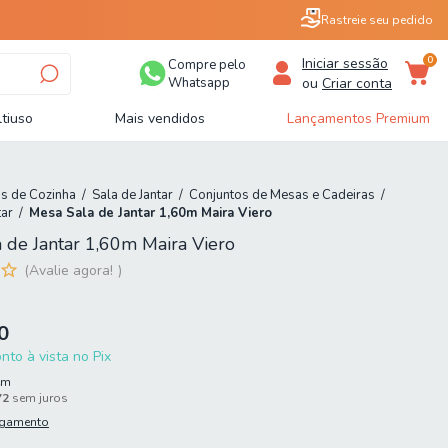
Rastreie seu pedido
0
Iniciar sessão
Compre pelo
Whatsapp
ou
Criar conta
tiuso
Mais vendidos
Lançamentos Premium
s de Cozinha
/
Sala de Jantar
/
Conjuntos de Mesas e Cadeiras
/
tar
/
Mesa Sala de Jantar 1,60m Maira Viero
 de Jantar 1,60m Maira Viero
Avalie agora!
0
to à vista no Pix
em
72
sem juros
agamento