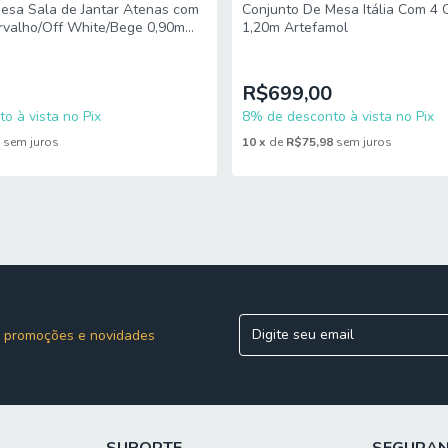
esa Sala de Jantar Atenas com
Conjunto De Mesa Itália Com 4 
rvalho/Off White/Bege 0,90m
1,20m Artefamol
buê
R$699,00
o à vista no Pix
8% de desconto à vista no Pix
6
sem juros
10
x
de
R$75,98
sem juros
 promoções e novidades