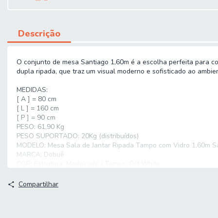
Descrição
O conjunto de mesa Santiago 1,60m é a escolha perfeita para c
dupla ripada, que traz um visual moderno e sofisticado ao ambient
MEDIDAS:
[ A ] = 80 cm
[ L ] = 160 cm
[ P ] = 90 cm
PESO: 61,90 Kg
PESO SUPORTADO: 20Kg (distribuídos)
MODELO: Mesa Sala de Jantar Ripada Tampo com Vidro 1,60m S
MARCA: Dobuê
COR: Estrutura: Madeirado / Tampo: Off White
ESTRUTURA: MDF
ACABAMENTO: Pintura UV
Compartilhar
MATERIAL DO TAMPO: MDF
TAMPO COM VIDRO: Sim temperado (4mm)
DIFERENCIAL: Material em MDF de alta resistência, tampo com vi