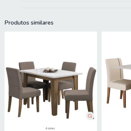
SISTEMA DE MONTAGEM: Parafusos
ITENS INCLUSOS: 1 Mesa, 1 manual de montagem e 1 kit parafu
INSTRUÇÕES E CUIDADOS: Limpar com pano levemente umedecido
GARANTIA: 3 meses pelo fabricante.
Produtos similares
Importante sobre a entrega: A entrega é realizada até a portaria
térreo. Não realizamos montagem, desmontagem, transporte por e
corredores. Evite imprevistos: confira todos os detalhes antes d
4 cores