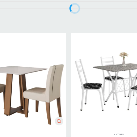
sos
 com água, não utilizar produtos abrasivos
 ou porta de entrada do endereço indicado, desde que o acesso seja per
scadas ou içamento. É responsabilidade do cliente verificar se as d
e concluir sua compra.
2 cores