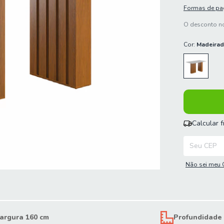
Formas de p
O desconto no
Cor:
Madeirad
Calcular 
Entregas para
Não sei meu 
argura 160 cm
Profundidade