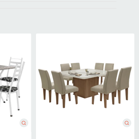
mitido. Para locais com portaria, a entrega será feita no piso
imensões do produto são compatíveis com portas, elevadores e