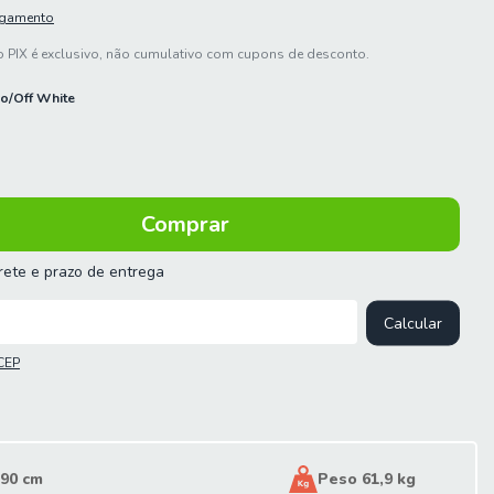
agamento
 PIX é exclusivo, não cumulativo com cupons de desconto.
o/Off White
frete e prazo de entrega
 o CEP:
Calcular
CEP
 90 cm
Peso 61,9 kg