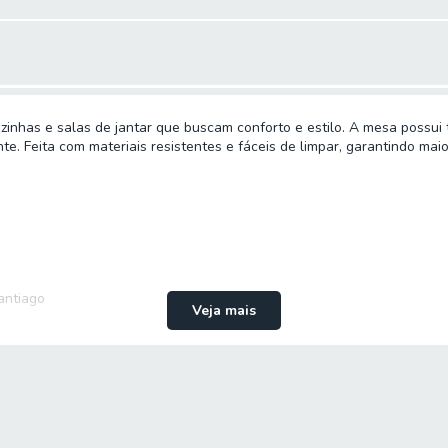
ozinhas e salas de jantar que buscam conforto e estilo. A mesa possu
e. Feita com materiais resistentes e fáceis de limpar, garantindo maior
antiago
Veja mais
dro e base ripada.