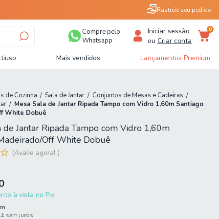
Rastreie seu pedido
0
Iniciar sessão
Compre pelo
Whatsapp
ou
Criar conta
tiuso
Mais vendidos
Lançamentos Premium
s de Cozinha
/
Sala de Jantar
/
Conjuntos de Mesas e Cadeiras
/
tar
/
Mesa Sala de Jantar Ripada Tampo com Vidro 1,60m Santiago
ff White Dobuê
 de Jantar Ripada Tampo com Vidro 1,60m
 Madeirado/Off White Dobuê
Avalie agora!
0
to à vista no Pix
em
11
sem juros