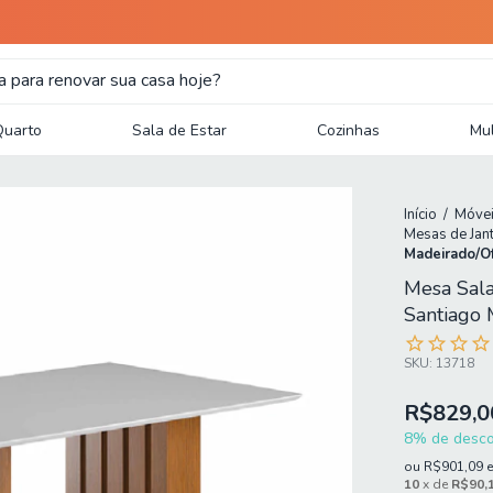
Quarto
Sala de Estar
Cozinhas
Mul
Início
/
Móvei
Mesas de Jan
Madeirado/O
Mesa Sala
Santiago
SKU:
13718
R$829,0
8% de descon
ou
R$901,09
10
x de
R$90,