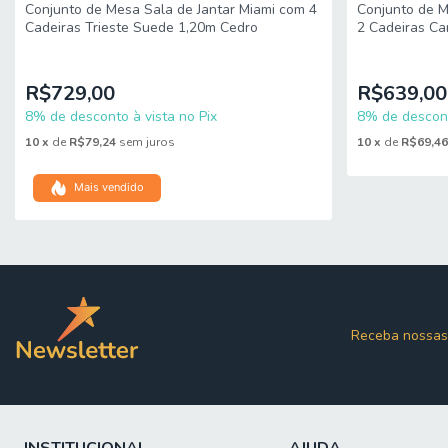
Conjunto de Mesa Sala de Jantar Miami com 4
Conjunto de M
Cadeiras Trieste Suede 1,20m Cedro
2 Cadeiras Ca
Quadrada Do
R$729,00
R$639,00
8% de desconto à vista no Pix
8% de descont
10
x
de
R$79,24
sem juros
10
x
de
R$69,4
Mais vendido
Receba nossas