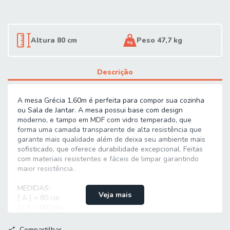
Altura 80 cm
Peso 47,7 kg
Descrição
A mesa Grécia 1,60m é perfeita para compor sua cozinha
ou Sala de Jantar. A mesa possui base com design
moderno, e tampo em MDF com vidro temperado, que
forma uma camada transparente de alta resistência que
garante mais qualidade além de deixa seu ambiente mais
sofisticado, que oferece durabilidade excepcional. Feitas
com materiais resistentes e fáceis de limpar garantindo
maior resistência.
MEDIDAS:
Veja mais
[ A ] = 80 cm
[ L ] = 160 cm
[ P ] = 90 cm
PESO: 47,70 Kg
Compartilhar