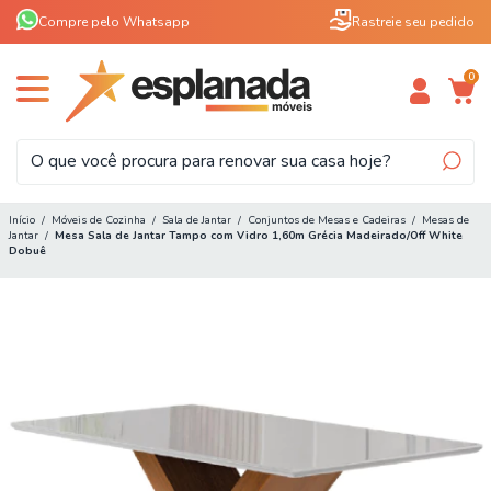
Compre pelo Whatsapp
Rastreie seu pedido
0
Início
/
Móveis de Cozinha
/
Sala de Jantar
/
Conjuntos de Mesas e Cadeiras
/
Mesas de
Jantar
/
Mesa Sala de Jantar Tampo com Vidro 1,60m Grécia Madeirado/Off White
Dobuê