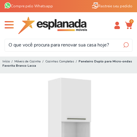
Compre pelo Whatsapp
Rastreie seu pedido
0
Início
/
Móveis de Cozinha
/
Cozinhas Completas
/
Paneleiro Duplo para Micro-ondas
Favorita Branco Lacca