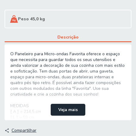
Peso 45,0 kg
Descrição
O Paneleiro para Micro-ondas Favorita oferece o espaço
que necessita para guardar todos os seus utensílios e
ainda valorizar a decoração de sua cozinha com mais estilo
e sofisticação. Tem duas portas de abrir, uma gaveta,
espaço para micro-ondas, duas prateleiras internas e
quatro pés tipo retro. É possível ainda fazer composições
com outros modulados da linha "Favorita". Use sua
criatividade e crie a cozinha dos seus sonhos!
MEDIDAS
Veja mais
[ A ] = 214,5 cm
[ L ] = 59 cm
[ P ] = 46,3 cm
MEDIDAS NICHO:
Compartilhar
[ A ] = 35,5 cm