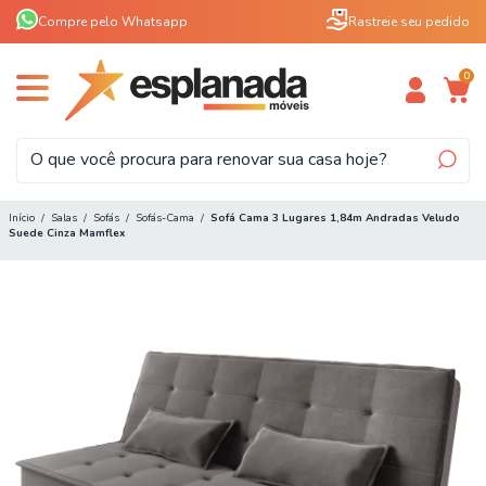
Compre pelo Whatsapp
Rastreie seu pedido
0
Início
/
Salas
/
Sofás
/
Sofás-Cama
/
Sofá Cama 3 Lugares 1,84m Andradas Veludo
Suede Cinza Mamflex