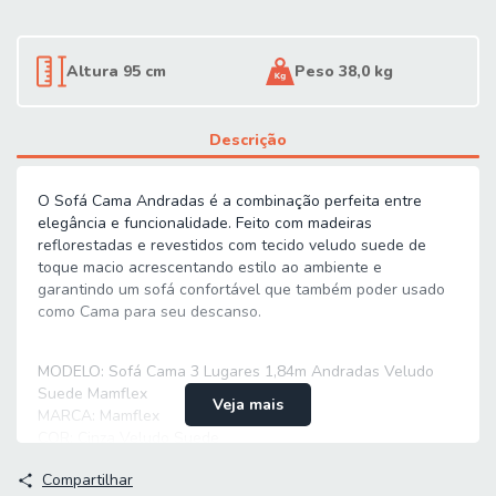
Altura 95 cm
Peso 38,0 kg
Descrição
O Sofá Cama Andradas é a combinação perfeita entre
elegância e funcionalidade. Feito com madeiras
reflorestadas e revestidos com tecido veludo suede de
toque macio acrescentando estilo ao ambiente e
garantindo um sofá confortável que também poder usado
como Cama para seu descanso.
MODELO: Sofá Cama 3 Lugares 1,84m Andradas Veludo
Suede Mamflex
Veja mais
MARCA: Mamflex
COR: Cinza Veludo Suede
MEDIDA TOTAL DO SOFÁ:
Compartilhar
[ A ] = 95 cm / 47 cm (aberto)