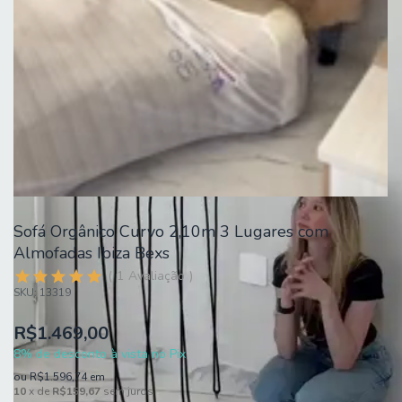
Sofá Orgânico Curvo 2,10m 3 Lugares com
Almofadas Ibiza Bexs
1
Avaliação
SKU:
13319
R$1.469,00
8% de desconto à vista no Pix
ou
R$1.596,74
em
10
x de
R$159,67
sem juros