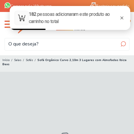
Compre pelo Whatsapp
Rastreie seu pedido
0
Início
/
Salas
/
Sofás
/
Sofá Orgânico Curvo 2,10m 3 Lugares com Almofadas Ibiza
Bexs