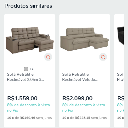
Produtos similares
[ P ] = 80 cm
ALTURA DOS PÉS: 5 cm
PESO: 38kg
PESO SUPORTADO: 130kg por Assento
MODELO: Sofá Orgânico Curvo 2,10m 3 Lugares com
Almofadas Ibiza
MARCA: Bexs Estofados
+1
TECIDO: Boucle
Sofá Retrátil e
Sofá Retrátil e
Sofá-
Reclinável 2,05m 3
Reclinável Veludo
Prati
PERCINTAS: Elásticas
Lugares Com Porta
Londres Castor Luizzi
Preto
Copos Entrada USB
Amas
MATERIAL DA ESTRUTURA: Madeira Eucalipto / MDF
Kansas Veludo Luizzi
R$1.559,00
R$2.099,00
R$5
MATERIAL DO ASSENTO: Espuma
8% de desconto à vista
8% de desconto à vista
8% de
no Pix
no Pix
no Pix
DENSIDADE DE ESPUMA: HR26 proporcionando maior
conforto
10
x
de
R$169,46
sem juros
10
x
de
R$228,15
sem juros
10
x
d
QUANTIDADE DE LUGARES: 3