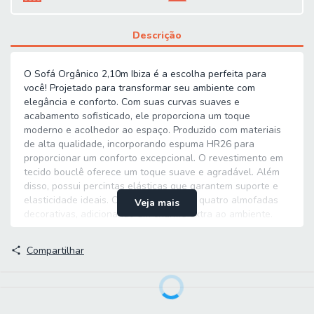
Descrição
O Sofá Orgânico 2,10m Ibiza é a escolha perfeita para
você! Projetado para transformar seu ambiente com
elegância e conforto. Com suas curvas suaves e
acabamento sofisticado, ele proporciona um toque
moderno e acolhedor ao espaço. Produzido com materiais
de alta qualidade, incorporando espuma HR26 para
proporcionar um conforto excepcional. O revestimento em
tecido bouclê oferece um toque suave e agradável. Além
disso, possui percintas elásticas que garantem suporte e
elasticidade ideais. O sofá acompanha quatro almofadas
Veja mais
decorativas, adicionando um charme extra ao ambiente.
Compartilhar
MEDIDAS:
[ A ] = 63 cm
[ L ] = 210 cm