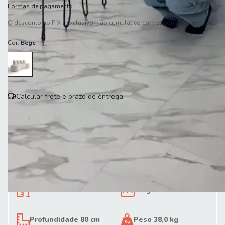
Formas de pagamento
O desconto no PIX é exclusivo, não cumulativo com cupons de desconto.
Cor:
Bege
Calcular frete e prazo de entrega
Entregas para o CEP:
Calcular
Altura 63 cm
Largura 210 cm
Profundidade 80 cm
Peso 38,0 kg