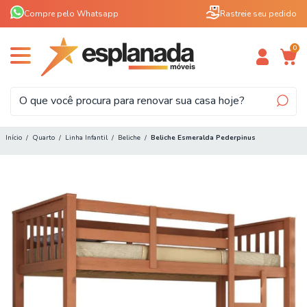
Compre pelo Whatsapp
Rastreie seu pedido
0
Início
/
Quarto
/
Linha Infantil
/
Beliche
/
Beliche Esmeralda Pederpinus