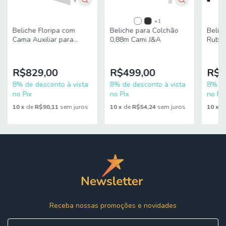
+1
Beliche Floripa com
Beliche para Colchão
Belic
Cama Auxiliar para
0,88m Cami J&A
Rubi 
Colchão 0,88m J&A
Branco
R$829,00
R$499,00
R$5
8% de desconto à vista
8% de desconto à vista
8% de
no Pix
no Pix
no Pix
10
x
de
R$90,11
sem juros
10
x
de
R$54,24
sem juros
10
x
d
Receba nossas promoções e novidades