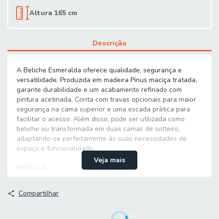
Altura 165 cm
Descrição
A Beliche Esmeralda oferece qualidade, segurança e
versatilidade. Produzida em madeira Pinus maciça tratada,
garante durabilidade e um acabamento refinado com
pintura acetinada. Conta com travas opcionais para maior
segurança na cama superior e uma escada prática para
facilitar o acesso. Além disso, pode ser utilizada como
beliche ou transformada em duas camas de solteiro,
adaptando-se perfeitamente às suas necessidades de
espaço e funcionalidade.
Veja mais
MEDIDAS:
[ A ] = 165 cm
[ L ] = 92 cm
Compartilhar
[ P ] = 200 cm
PESO SUPORTADO POR CAMA: 100 Kg
Características