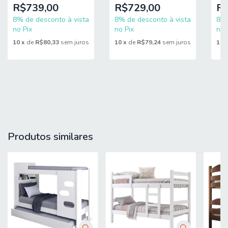
Maximus
Lis
R$739,00
R$729,00
R$
138x188x24cm
8% de desconto à vista
8% de desconto à vista
8% 
no Pix
no Pix
no 
10
x
de
R$80,33
sem juros
10
x
de
R$79,24
sem juros
10
Produtos similares