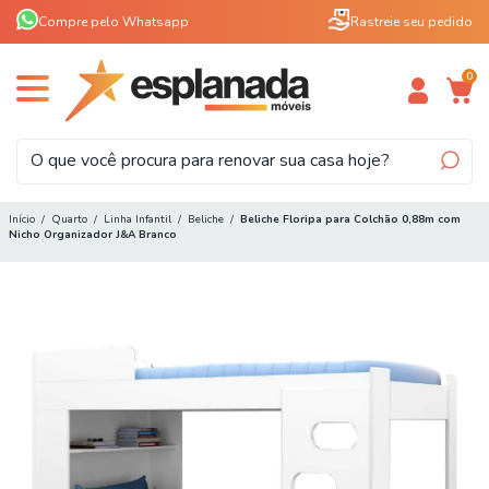
Compre pelo Whatsapp
Rastreie seu pedido
0
Início
/
Quarto
/
Linha Infantil
/
Beliche
/
Beliche Floripa para Colchão 0,88m com
Nicho Organizador J&A Branco