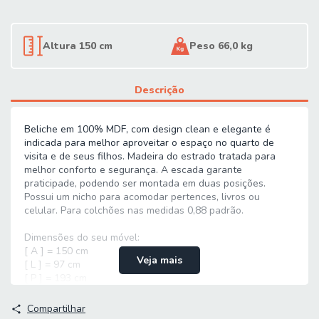
Altura 150 cm
Peso 66,0 kg
Descrição
Beliche em 100% MDF, com design clean e elegante é
indicada para melhor aproveitar o espaço no quarto de
visita e de seus filhos. Madeira do estrado tratada para
melhor conforto e segurança. A escada garante
praticipade, podendo ser montada em duas posições.
Possui um nicho para acomodar pertences, livros ou
celular. Para colchões nas medidas 0,88 padrão.
Dimensões do seu móvel:
[ A ] = 150 cm
Veja mais
[ L ] = 97 cm
[ P ] = 193 cm
MODELO: Beliche Floripa
Compartilhar
MARCA: J&A Móveis