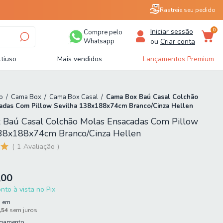
Rastreie seu pedido
0
Iniciar sessão
Compre pelo
Whatsapp
ou
Criar conta
tiuso
Mais vendidos
Lançamentos Premium
o
/
Cama Box
/
Cama Box Casal
/
Cama Box Baú Casal Colchão
adas Com Pillow Sevilha 138x188x74cm Branco/Cinza Hellen
 Baú Casal Colchão Molas Ensacadas Com Pillow
138x188x74cm Branco/Cinza Hellen
1
Avaliação
,00
to à vista no Pix
3
em
,54
sem juros
agamento