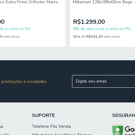
co Extra Firme Orthotec Marrom
Millenium 138x188x60cm Bege -
im futuros desagrados ou imprevistos com a entrega.
m
120kg por Pessoa
00
R$1.299,00
o à vista no Pix
8% de desconto à vista no Pix
89
sem juros
10
x
de
R$141,20
sem juros
 promoções e novidades
SUPORTE
SEGURA
ga
Telefone Pós Venda