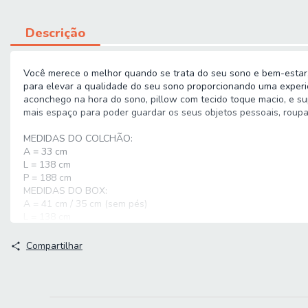
Descrição
Você merece o melhor quando se trata do seu sono e bem-estar, 
para elevar a qualidade do seu sono proporcionando uma experi
aconchego na hora do sono, pillow com tecido toque macio, e sup
mais espaço para poder guardar os seus objetos pessoais, roupas
MEDIDAS DO COLCHÃO:
A = 33 cm
L = 138 cm
P = 188 cm
MEDIDAS DO BOX:
A = 41 cm / 35 cm (sem pés)
L = 138 cm
P = 188 cm
ALTURA DOS PÉS: 6 cm
Compartilhar
PESO: 81,35 kg
PESO SUPORTADO: 150 kg por pessoa
MODELO: Cama Box Baú Casal Colchão Molas Ensacadas Com Pil
MARCA COLCHÃO: Hellen