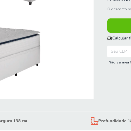
O desconto no
Calcular 
Entregas para
Não sei meu 
argura 138 cm
Profundidade 1