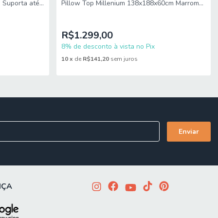
 Suporta até
Pillow Top Millenium 138x188x60cm Marrom
Hellen
R$1.299,00
8% de desconto à vista no Pix
10
x
de
R$141,20
sem juros
NÇA