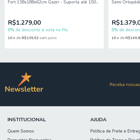
Fort 138x188x62cm Gazin - Suporta até 150kg
Semi Ortopédi
Certifique-se de tudo antes de finalizar a compra, evitando ass
po
138x188x71c
R$1.279,00
R$1.379,
8% de desconto à vista no Pix
8% de descont
10
x
de
R$139,02
sem juros
10
x
de
R$149,
Receba nossas
INSTITUCIONAL
AJUDA
Quem Somos
Política de Frete e Entre