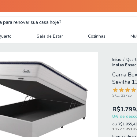
Quarto
Sala de Estar
Cozinhas
Mul
Início
/
Quart
Molas Ensac
Cama Box
Sevilha 
SKU:
22725
R$1.799
8% de descon
ou
R$1.955,4
10
x de
R$195
Formas de p