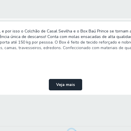
e por isso o Colchão de Casal Sevilha e o Box Baú Prince se tornam a
ência única de descanso! Conta com molas ensacadas de alta qualida
orta até 150 kg por pessoa. O Box é feito de tecido reforçado e nobre
, camas, travesseiros, edredons. Confeccionado com materiais de qual
Veja mais
low Sevilha 138x188x74cm Suporta Até 150 Kg Por Pessoa