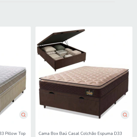
a
e a portaria do condomínio permitir, as entregas são efetuadas
 Não fazemos a montagem, desmontagem do produto e/ou portas e
 do apartamento, com ou sem elevador, ou deslocamento em locais
3 Pillow Top
Cama Box Baú Casal Colchão Espuma D33