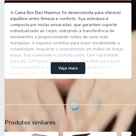
A Cama Box Baú Maximus foi desenvolvida para oferecer
equilíbrio entre firmeza e conforto. Sua estrutura é
composta por molas ensacadas, que garantem suporte
individualizado ao corpo, reduzindo a transferência de
movimentos e proporcionando noites de sono mais
tranquilas. A espuma contribui para maior durabilidade e
estabilidade, enquanto o revestimento em malha de toque
macio, traz suavidade e conforto extra. Com capacidade
para até 120 kg por pessoa, é a escolha ideal para quem
busca resistência, aconchego e qualidade em um só
Veja mais
produto. O box conta com acabamento em tecido
reforçado, possui baú e um sistema de abertura fácil, onde
você terá mais espaço para poder guardar os seus objetos
Compartilhar
pessoais, roupas, travesseiros, edredons. Confeccionado
com materiais de qualidade garantindo maior durabilidade
e resistência.
Produtos similares
MEDIDAS:
A = 65 cm / 59 cm (sem pés)