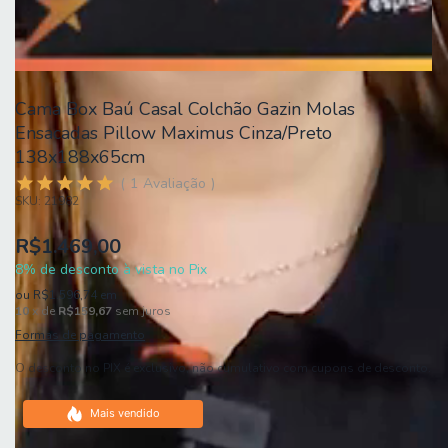
Cama Box Baú Casal Colchão Gazin Molas
Ensacadas Pillow Maximus Cinza/Preto
138x188x65cm
1
Avaliação
SKU:
21982
R$1.469,00
8% de desconto à vista no Pix
ou
R$1.596,74
em
10
x de
R$159,67
sem juros
Formas de pagamento
O desconto no PIX é exclusivo, não cumulativo com cupons de desconto.
Mais vendido