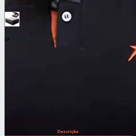
Cor:
Cinza / Preto
Calcular frete e prazo de entrega
Entregas para o CEP:
Calcular
Altura 65 cm
Largura 138 cm
Profundidade 188 cm
Peso 65,77 kg
Descrição