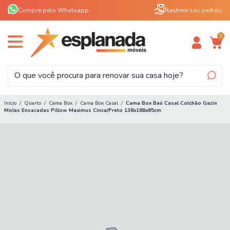
Compre pelo Whatsapp
Rastreie seu pedido
0
Início
/
Quarto
/
Cama Box
/
Cama Box Casal
/
Cama Box Baú Casal Colchão Gazin
Molas Ensacadas Pillow Maximus Cinza/Preto 138x188x65cm