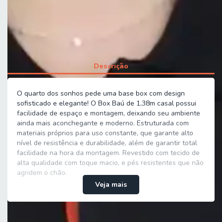
Peso 38,0 kg
Descrição
O quarto dos sonhos pede uma base box com design
sofisticado e elegante! O Box Baú de 1,38m casal possui
facilidade de espaço e montagem, deixando seu ambiente
ainda mais aconchegante e moderno. Estruturada com
materiais próprios para uso constante, que garante alto
nível de resistência e durabilidade, além de garantir total
facilidade na hora da montagem. Revestido com tecido de
alta qualidade com toque macio, e pés resistentes que não
agridem o chão.
Veja mais
MEDIDAS DA CAMA:
Compartilhar