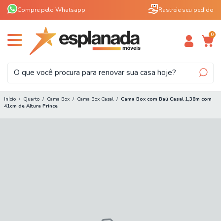
Compre pelo Whatsapp
Rastreie seu pedido
0
Início
/
Quarto
/
Cama Box
/
Cama Box Casal
/
Cama Box com Baú Casal 1,38m com
41cm de Altura Prince