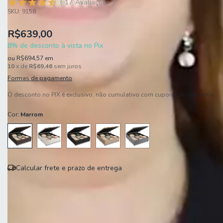
17
Avaliações
SKU:
9158
R$639,00
8% de desconto à vista no Pix
ou
R$694,57
em
10
x de
R$69,46
sem juros
Formas de pagamento
O desconto no PIX é exclusivo, não cumulativo com cupons de desconto.
Cor:
Marrom
Calcular frete e prazo de entrega
Entregas para o CEP:
Calcular