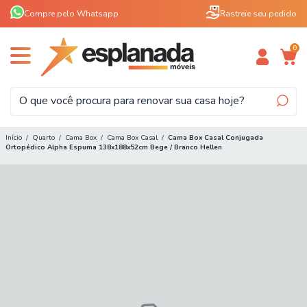
Compre pelo Whatsapp
Rastreie seu pedido
0
Início
/
Quarto
/
Cama Box
/
Cama Box Casal
/
Cama Box Casal Conjugada
Ortopédico Alpha Espuma 138x188x52cm Bege / Branco Hellen