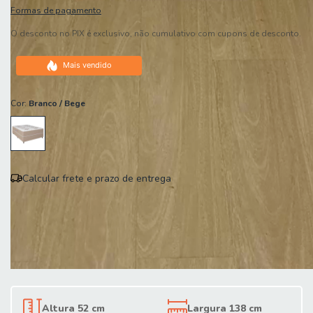
Formas de pagamento
O desconto no PIX é exclusivo, não cumulativo com cupons de desconto.
Mais vendido
Cor:
Branco / Bege
Calcular frete e prazo de entrega
Entregas para o CEP:
Calcular
Altura 52 cm
Largura 138 cm