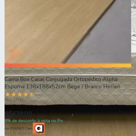
Cama Box Casal Conjugada Ortopédico Alpha
Espuma 138x188x52cm Bege / Branco Hellen
25
Avaliações
SKU:
12761
R$639,00
8% de desconto à vista no Pix
ou
R$694,57
em
10
x de
R$69,46
sem juros