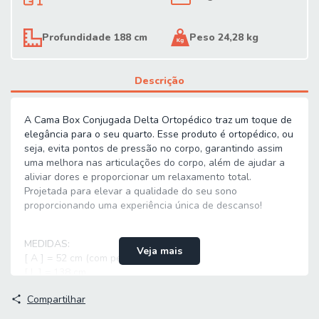
Profundidade 188 cm
Peso 24,28 kg
Descrição
A Cama Box Conjugada Delta Ortopédico traz um toque de
elegância para o seu quarto. Esse produto é ortopédico, ou
seja, evita pontos de pressão no corpo, garantindo assim
uma melhora nas articulações do corpo, além de ajudar a
aliviar dores e proporcionar um relaxamento total.
Projetada para elevar a qualidade do seu sono
proporcionando uma experiência única de descanso!
MEDIDAS:
Veja mais
[ A ] = 52 cm (com pés)
[ L ] = 138 cm
[ P ] = 188 cm
Compartilhar
PESO SUPORTADO: 90 kg por pessoa
ALTURA DOS PÉS: 15cm