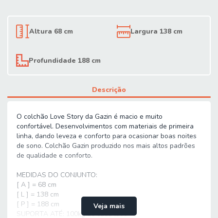
Altura 68 cm
Largura 138 cm
Profundidade 188 cm
Descrição
O colchão Love Story da Gazin é macio e muito
confortável. Desenvolvimentos com materiais de primeira
linha, dando leveza e conforto para ocasionar boas noites
de sono. Colchão Gazin produzido nos mais altos padrões
de qualidade e conforto.
MEDIDAS DO CONJUNTO:
[ A ] = 68 cm
[ L ] = 138 cm
[ P ] = 188 cm
Veja mais
SUPORTA ATÉ: 100kg de cada lado