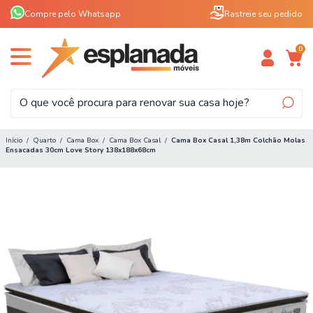
Compre pelo Whatsapp
Rastreie seu pedido
0
Início
/
Quarto
/
Cama Box
/
Cama Box Casal
/
Cama Box Casal 1,38m Colchão Molas
Ensacadas 30cm Love Story 138x188x68cm